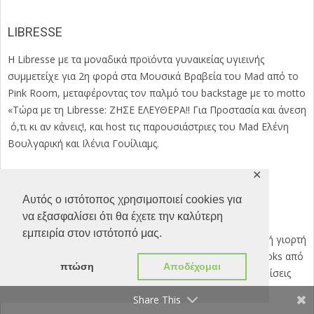
LIBRESSE
Η Libresse με τα μοναδικά προϊόντα γυναικείας υγιεινής
συμμετείχε για 2η φορά στα Μουσικά Βραβεία του Mad από το
Pink Room, μεταφέροντας τον παλμό του backstage με το motto
«Τώρα με τη Libresse: ZHΣΕ ΕΛΕΥΘΕΡΑ!! Για Προστασία και άνεση
ό,τι κι αν κάνεις!, και host τις παρουσιάστριες του Mad Eλένη
Βουλγαρική και Ιλένια Γουίλιαμς.
✕
Αυτός ο ιστότοπος χρησιμοποιεί cookies για
Lorvenn
να εξασφαλίσει ότι θα έχετε την καλύτερη
εμπειρία στον ιστότοπό μας.
To styling συνάντησε το χρώμα στην μεγαλύτερη μουσική γιορτή
των Mad Video Music Awards, με τα πιο εκρηκτικά hair looks από
πτώση
Αποδέχομαι
την Lorvenn Hair Professionals που απογείωσε τις εμφανίσεις
των καλλιτεχνών στην απόλυτη μουσική σκηνή!
Share This