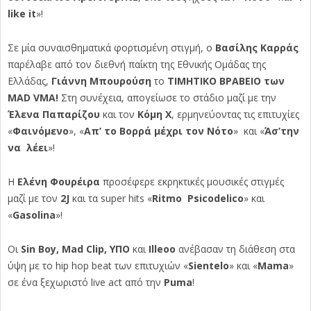
like
it
»!
Σε μία συναισθηματικά φορτισμένη στιγμή, ο
Βασίλης Καρράς
παρέλαβε από τον διεθνή παίκτη της Εθνικής Ομάδας της
Ελλάδας,
Γιάννη Μπουρούση
το
ΤΙΜΗΤΙΚΟ ΒΡΑΒΕΙΟ των
MAD VMA!
Στη συνέχεια, απογείωσε το στάδιο μαζί με την
Έλενα Παπαρίζου
και τον
Κόμη Χ
, ερμηνεύοντας τις επιτυχίες
«
Φαινόμενο
», «
Απ’ το Βορρά μέχρι τον Νότο
» και «
Άσ’την
να λέει
»!
Η
Ελένη Φουρέιρα
προσέφερε εκρηκτικές μουσικές στιγμές
μαζί με τον
2
J
και τα
super
hits
«
Ritmo
Psicodelico
» και
«
Gasolina
»!
Οι
Sin
Boy
,
Mad
Clip
,
Y
ΠΟ
και
Illeoo
ανέβασαν τη διάθεση στα
ύψη με το
hip
hop
beat
των επιτυχιών «
Sientelo
» και «
Mama
»
σε ένα ξεχωριστό
live
act
από την
Puma
!