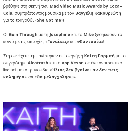
βρέθηκε στη σκηνή των
Mad
Video
Music
Awards
by
Coca
–
Cola
,
συμπράττοντας μουσικά με τον
Βαγγέλη Κακουριώτη
για το τραγούδι «
She
Got
me
»!
Οι
Goin
Through
με τη
Josephine
και το
Mike
ξεσήκωσαν το
κοινό με τις επιτυχίες «
Γυναίκες
» και «
Φαντασία
»!
Στη συνέχεια, εμφανίστηκαν επί σκηνής η
K
αίτη Γαρμπή
με το
συγκρότημα
Alcatrash
και το
app
Vespr
, σε ένα ανατρεπτικό
live
act
με τα τραγούδια «
Ήλιος δεν βγαίνει αν δεν πεις
καλημέρα
» και «
Θα μελαγχολήσω
»!