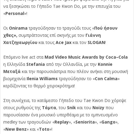
να ξεσηκώσει το Γήπεδο
Tae
Kwon
Do
, με την επιτυχία του
«
Personal
»!
Οι
Onirama
τραγούδησαν το τραγούδι τους «
Πού ήσουν
χθες»,
συμπράττοντας επί σκηνής με τον
Γιάννη
Χατζηγεωργίου
και τους
Ace
Jax
και τον
SLOGAN
!
Επόμενο
live
act
στα
Mad
Video
Music
Awards
by
Coca
–
Cola
η Ελληνίδα
Stefania
από την Ολλανδία, με την
Konnie
Μεταξά
και την παρουσιάστρια που πλέον ανήκει στη μουσική
βιομηχανία
Ilenia Williams
τραγούδησαν το «
Con
Calma
»
κερδίζοντας το θερμό χειροκρότημα!
Στη συνέχεια, το κατάμεστο Γήπεδο του
Tae
Kwon
Do
χόρεψε
στους ρυθμούς της
Τάμτα
, του
Snik
και του
Noizy
που
παρουσίασαν ένα μουσικό υπερθέαμα με το εμπνευσμένο
medley
των τραγουδιών «
Replay
», «
Seniorita
», «
Gango
»,
«
New
Benz
» και «
Toto
»!