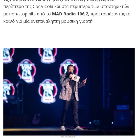
περίπτερο της Coca-Cola και στα περίπτερα των υποστηρικτών
με non-stop hits από
το
MAD
Radio
106,2
, προετοιμάζοντας το
κοινό για μία ανεπανάληπτη μουσική γιορτή!