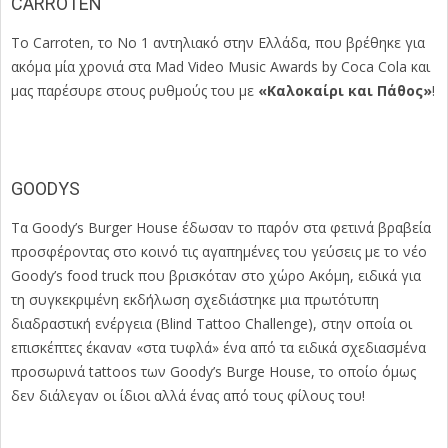
CARROTEN
To Carroten, το Νο 1 αντηλιακό στην Ελλάδα, που βρέθηκε για
ακόμα μία χρονιά στα Mad Video Music Awards by Coca Cola και
μας παρέσυρε στους ρυθμούς του με
«Καλοκαίρι και Πάθος»
!
GOODYS
Τα Goody’s Burger House έδωσαν το παρόν στα φετινά βραβεία
προσφέροντας στο κοινό τις αγαπημένες του γεύσεις με το νέο
Goody’s food truck που βρισκόταν στο χώρο Ακόμη, ειδικά για
τη συγκεκριμένη εκδήλωση σχεδιάστηκε μια πρωτότυπη
διαδραστική ενέργεια (Blind Tattoo Challenge), στην οποία οι
επισκέπτες έκαναν «στα τυφλά» ένα από τα ειδικά σχεδιασμένα
προσωρινά tattoos των Goody’s Burge House, το οποίο όμως
δεν διάλεγαν οι ίδιοι αλλά ένας από τους φίλους του!