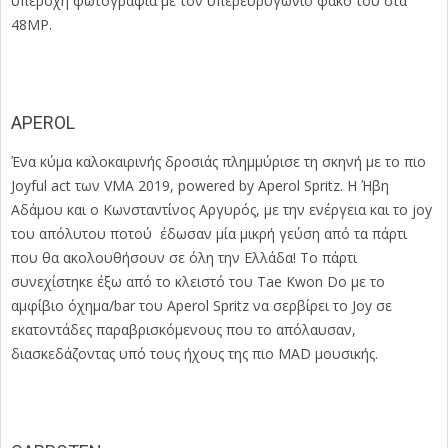
υπέροχη φωτογραφία με τον υπερευρυγώνιο φακό του στα
48ΜP.
APEROL
Ένα κύμα καλοκαιρινής δροσιάς πλημμύρισε τη σκηνή με το πιο
Joyful act των VMA 2019, powered by Aperol Spritz. Η Ήβη
Αδάμου και ο Κωνσταντίνος Αργυρός, με την ενέργεια και το joy
του απόλυτου ποτού έδωσαν μία μικρή γεύση από τα πάρτι
που θα ακολουθήσουν σε όλη την Ελλάδα! Το πάρτι
συνεχίστηκε έξω από το κλειστό του Tae Kwon Do με το
αμφίβιο όχημα/bar του Aperol Spritz να σερβίρει το Joy σε
εκατοντάδες παραβρισκόμενους που το απόλαυσαν,
διασκεδάζοντας υπό τους ήχους της πιο MAD μουσικής.