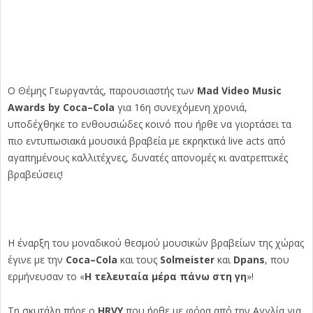
Ο Θέμης Γεωργαντάς, παρουσιαστής των
Mad
Video
Music
Awards
by
Coca
–
Cola
για 16η συνεχόμενη χρονιά,
υποδέχθηκε το ενθουσιώδες κοινό που ήρθε να γιορτάσει τα
πιο εντυπωσιακά μουσικά βραβεία με εκρηκτικά
live
acts
από
αγαπημένους καλλιτέχνες, δυνατές απονομές κι ανατρεπτικές
βραβεύσεις!
Η έναρξη του μοναδικού θεσμού μουσικών βραβείων της χώρας
έγινε με την
Coca
–
Cola
και τους
Solmeister
και
Dpans
, που
ερμήνευσαν το «
Η τελευταία μέρα πάνω στη γη
»!
Τη σκυτάλη πήρε ο
HRVY
που ήρθε με φόρα από την Αγγλία για