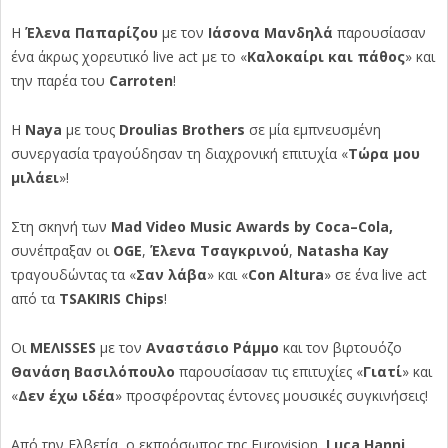
Η
Έλενα Παπαρίζου
με τον
Ιάσονα Μανδηλά
παρουσίασαν
ένα άκρως χορευτικό
live
act
με το «
Καλοκαίρι και πάθος
» και
την παρέα του
Carroten
!
Η
Ν
aya
με τους
Droulias
Brothers
σε μία εμπνευσμένη
συνεργασία τραγούδησαν τη διαχρονική επιτυχία «
T
ώρα μου
μιλάει
»!
Στη σκηνή των
Mad
Video
Music
Awards
by
Coca
–
Cola
,
συνέπραξαν οι
OGE
,
Έλενα Τσαγκρινού
,
Ν
atasha
Kay
τραγουδώντας τα «
Σαν λάβα
» και «
Con
Altura
» σε ένα
live
act
από τα
Τ
SAKIRIS
Chips
!
Οι
ME
Λ
ISSES
με τον
Αναστάσιο Ράμμο
και τον βιρτουόζο
Θανάση Βασιλόπουλο
παρουσίασαν τις επιτυχίες «
Γιατί
» και
«
Δεν έχω ιδέα
» προσφέροντας έντονες μουσικές συγκινήσεις!
Από την Ελβετία, ο εκπρόσωπος της
Eurovision
,
Luca
Hanni
,