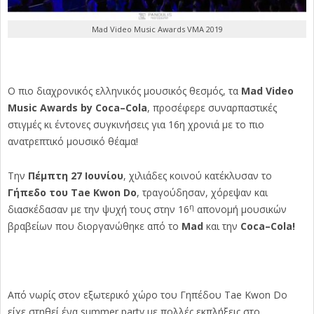
Mad Video Music Awards VMA 2019
Ο πιο διαχρονικός ελληνικός μουσικός θεσμός, τα
Mad
Video
Music
Awards
by
Coca
–
Cola
, προσέφερε συναρπαστικές
στιγμές κι έντονες συγκινήσεις για 16η χρονιά με το πιο
ανατρεπτικό μουσικό θέαμα!
Την
Πέμπτη 27 Ιουνίου
, χιλιάδες κοινού κατέκλυσαν το
Γήπεδο του
Tae
Kwon
Do
, τραγούδησαν, χόρεψαν και
η
διασκέδασαν με την ψυχή τους στην 16
απονομή μουσικών
βραβείων που διοργανώθηκε από το
Mad
και την
Coca
–
Cola
!
Από νωρίς στον
εξωτερικό χώρο του Γηπέδου Tae Kwon Do
είχε στηθεί ένα summer party με πολλές εκπλήξεις στο