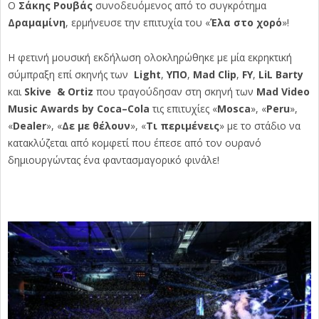
Ο
Σάκης Ρουβάς
συνοδευόμενος από το συγκρότημα
Δραμαμίνη
, ερμήνευσε την επιτυχία του «
Έλα στο χορό
»!
Η φετινή μουσική εκδήλωση ολοκληρώθηκε με μία εκρηκτική
σύμπραξη επί σκηνής των
Light
,
Y
ΠΟ
,
Mad
Clip
,
FY
,
LiL
Barty
και
Skive
&
Ortiz
που τραγούδησαν στη σκηνή των
Mad
Video
Music
Awards
by
Coca
–
Cola
τις επιτυχίες «
Μ
osca
», «
Peru
»,
«
Dealer
», «
Δε με θέλουν
», «
Τι περιμένεις
» με το στάδιο να
κατακλύζεται από κομφετί που έπεσε από τον ουρανό
δημιουργώντας ένα φαντασμαγορικό φινάλε!