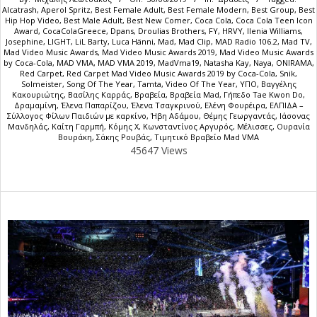
Alcatrash
,
Aperol Spritz
,
Best Female Adult
,
Best Female Modern
,
Best Group
,
Best
Hip Hop Video
,
Best Male Adult
,
Best New Comer
,
Coca Cola
,
Coca Cola Teen Icon
Award
,
CocaColaGreece
,
Dpans
,
Droulias Brothers
,
FY
,
HRVY
,
Ilenia Williams
,
Josephine
,
LIGHT
,
LiL Barty
,
Luca Hänni
,
Mad
,
Mad Clip
,
MAD Radio 106.2
,
Mad TV
,
Mad Video Music Awards
,
Mad Video Music Awards 2019
,
Mad Video Music Awards
by Coca-Cola
,
MAD VMA
,
MAD VMA 2019
,
MadVma19
,
Natasha Kay
,
Naya
,
ONIRAMA
,
Red Carpet
,
Red Carpet Mad Video Music Awards 2019 by Coca-Cola
,
Snik
,
Solmeister
,
Song Of The Year
,
Tamta
,
Video Of The Year
,
YΠΟ
,
Βαγγέλης
Κακουριώτης
,
Βασίλης Καρράς
,
Βραβεία
,
Βραβεία Mad
,
Γήπεδο Tae Kwon Do
,
Δραμαμίνη
,
Έλενα Παπαρίζου
,
Έλενα Τσαγκρινού
,
Ελένη Φουρέιρα
,
ΕΛΠΙΔΑ –
Σύλλογος Φίλων Παιδιών με καρκίνο
,
Ήβη Αδάμου
,
Θέμης Γεωργαντάς
,
Ιάσονας
Μανδηλάς
,
Καίτη Γαρμπή
,
Κόμης Χ
,
Κωνσταντίνος Αργυρός
,
Μέλισσες
,
Ουρανία
Βουράκη
,
Σάκης Ρουβάς
,
Τιμητικό Βραβείο Mad VMA
45647 Views