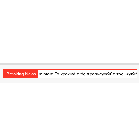
Secondary
nton: Το χρονικό ενός προαναγγελθέντος «εγκλήματος» στις φλόγες – 
Navigation
Breaking News
Menu