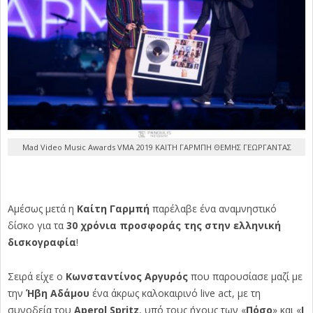
Mad Video Music Awards VMA 2019 ΚΑΙΤΗ ΓΑΡΜΠΗ ΘΕΜΗΣ ΓΕΩΡΓΑΝΤΑΣ
Αμέσως μετά η
Καίτη Γαρμπή
παρέλαβε ένα αναμνηστικό
δίσκο για τα
30 χρόνια προσφοράς της στην ελληνική
δισκογραφία
!
Σειρά είχε ο
Κωνσταντίνος Αργυρός
που παρουσίασε μαζί με
την
Ήβη Αδάμου
ένα άκρως καλοκαιρινό
live
act
, με τη
συνοδεία του
Aperol
Spritz
, υπό τους ήχους των «
Πόσο
» και «
Ι