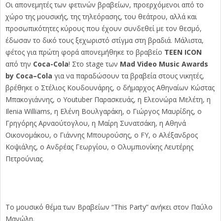
Οι απονεμητές των φετινών βραβείων, προερχόμενοι από το
χώρο της μουσικής, της τηλεόρασης, του θεάτρου, αλλά και
προσωπικότητες κύρους που έχουν συνδεθεί με τον θεσμό,
έδωσαν το δικό τους ξεχωριστό στίγμα στη βραδιά.
Μάλιστα,
φέτος για πρώτη φορά απονεμήθηκε το βραβείο
TEEN ICON
από την
Coca-Cola
!
Στο
stage
των
Mad
Video
Music
Awards
by
Coca
–
Cola
για να παραδώσουν τα βραβεία στους νικητές,
βρέθηκε ο Στέλιος Κουδουνάρης, ο δήμαρχος Αθηναίων Κώστας
Μπακογιάννης, ο
Youtuber
Παρασκευάς, η Ελεονώρα Μελέτη, η
Ilenia
Williams
, η Ελένη Βουλγαράκη, ο Γιώργος Μαυρίδης, ο
Γρηγόρης Αρναούτογλου, η Μαίρη Συνατσάκη, η Αθηνά
Οικονομάκου, ο Γιάννης Μπουρούσης, ο
FY
, ο Αλέξανδρος
Κοψιάλης, ο Ανδρέας Γεωργίου, ο
O
λυμπιονίκης Λευτέρης
Πετρούνιας.
Το μουσικό θέμα των Βραβείων “
This
Party
” ανήκει στον Παύλο
Μανώλη.