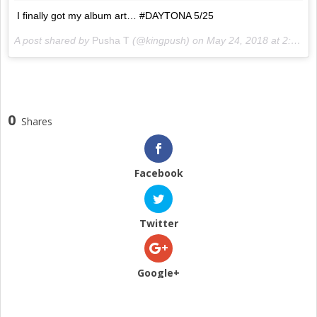
I finally got my album art… #DAYTONA 5/25
A post shared by
Pusha T
(@kingpush) on
May 24, 2018 at 2:03pm PDT
0
Shares
Facebook
Twitter
Google+