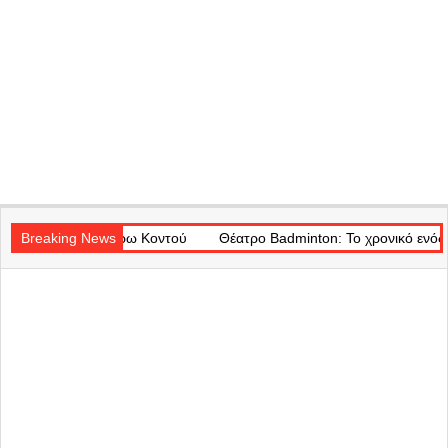
Secondary
ός Μάρω Κοντού
Navigation
Breaking News
Θέατρο Badminton: Το χρονικό ενός προαναγγελθέν
Menu