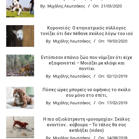
By:
Μιχάλης Λεωτσάκος
On:
21/03/2020
Κορονοϊός: Ο κτηνιατρικός σύλλογος
τονίζει ότι δεν πέθανε σκύλος λόγω του ιού
By:
Μιχάλης Λεωτσάκος
On:
19/03/2020
Εντόπισαν σπάνιο ζώο που νόμιζαν ότι είχε
εξαφανιστεί – Μοιάζει με ελάφι και
ποντίκι
By:
Μιχάλης Λεωτσάκος
On:
02/12/2019
Πόσες ώρες μπορείς να αφήνεις το σκύλο
σου μόνο στο σπίτι;
By:
Μιχάλης Λεωτσάκος
On:
17/02/2019
Η πιο αξιολάτρευτη «μονομαχία»: Σκύλος
εναντίον… κάβουρα – Το τέλος θα σας
εκπλήξει (video)
By:
Μιχάλης Λεωτσάκος
On:
14/08/2018