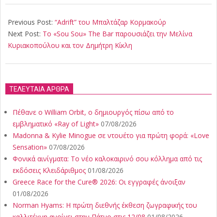
2018-
05-
Previous Post:
“Adrift” του Μπαλτάζαρ Κορμακούρ
31
Next Post:
Το «Sou Sou» The Bar παρουσιάζει την Μελίνα
Κυριακοπούλου και τον Δημήτρη Κίκλη
ΤΕΛΕΥΤΑΙΑ ΑΡΘΡΑ
Πέθανε ο William Orbit, ο δημιουργός πίσω από το
εμβληματικό «Ray of Light»
07/08/2026
Madonna & Kylie Minogue σε ντουέτο για πρώτη φορά: «Love
Sensation»
07/08/2026
Φονικά αινίγματα: Το νέο καλοκαιρινό σου κόλλημα από τις
εκδόσεις Κλειδάριθμος
01/08/2026
Greece Race for the Cure® 2026: Οι εγγραφές άνοιξαν
01/08/2026
Norman Hyams: Η πρώτη διεθνής έκθεση ζωγραφικής του
καλλιτέχνη ανοίγει στην Πάτμο στις 12/08
01/08/2026