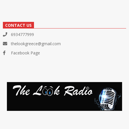
CONTACT US
6934777999
thelookgreece@gmail.com
Facebook Page