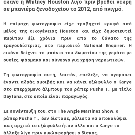
έκανε η Whitney Houston λίγο πριν βρεθεί νεκρή
σε μπανιέρα ξενοδοχείου το 2012, από πνιγμό.
Η επίμαχη φωτογραφία είχε τραβηχτεί κρυφά από
μέλος της οικογένειας Houston και είχε δημοσιευτεί
περίπου έξι χρόνια πριν από το θάνατο της
τραγουδίστριας, στο περιοδικό National Enquirer. Η
εικόνα δείχνει το μπάνιο του δωματίου της γεμάτο με
ουσίες, φάρμακα και σύνεργα για χρήση ναρκωτικών.
Τη φωτογραφία αυτή, λοιπόν, επέλεξε, να αγοράσει
έναντι αδράς αμοιβής και να κάνει εξώφυλλο ο Kanye
στο επερχόμενο άλμπουμ του ράπερ Pusha Τ., με τίτλο
Daytona, στο οποίο είναι παραγωγός.
Σε συνέντευξη του, στο The Angie Martinez Show, ο
ράπερ Pusha Τ., δεν δίστασε, μάλιστα να αποκαλύψει
πως αρχικά το εξώφυλλο ήταν άλλο και ο Kanye το
άλλαξε λίγο πριν κυκλοφορήσει ο δίσκος.