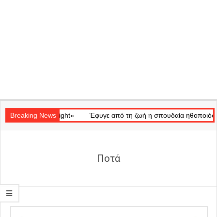
Secondary
ό «Ray of Light»
Navigation
Breaking News
Έφυγε από τη ζωή η σπουδαία ηθοποιός Μάρω 
Menu
Ποτά