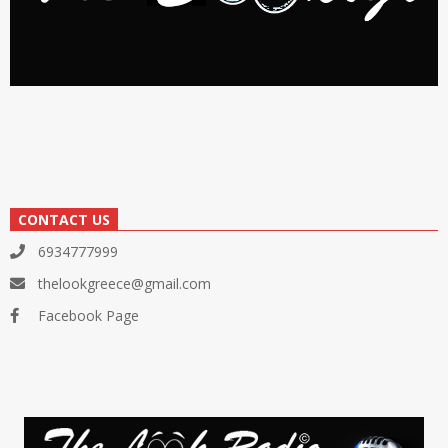
CONTACT US
6934777999
thelookgreece@gmail.com
Facebook Page