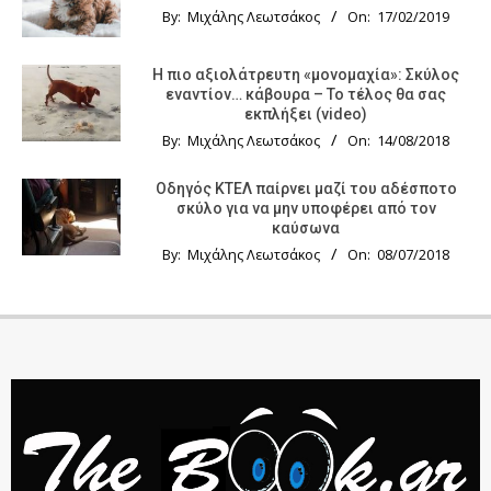
By:
Μιχάλης Λεωτσάκος
On:
17/02/2019
Η πιο αξιολάτρευτη «μονομαχία»: Σκύλος
εναντίον… κάβουρα – Το τέλος θα σας
εκπλήξει (video)
By:
Μιχάλης Λεωτσάκος
On:
14/08/2018
Οδηγός KTΕΛ παίρνει μαζί του αδέσποτο
σκύλο για να μην υποφέρει από τον
καύσωνα
By:
Μιχάλης Λεωτσάκος
On:
08/07/2018