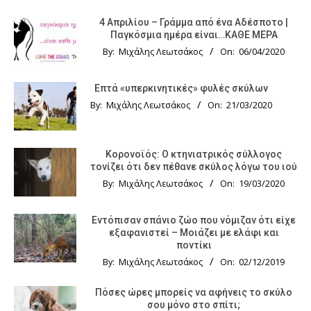
4 Απριλίου – Γράμμα από ένα Αδέσποτο |
Παγκόσμια ημέρα είναι…ΚΑΘΕ ΜΕΡΑ
By:
Μιχάλης Λεωτσάκος
On:
06/04/2020
Επτά «υπερκινητικές» φυλές σκύλων
By:
Μιχάλης Λεωτσάκος
On:
21/03/2020
Κορονοϊός: Ο κτηνιατρικός σύλλογος
τονίζει ότι δεν πέθανε σκύλος λόγω του ιού
By:
Μιχάλης Λεωτσάκος
On:
19/03/2020
Εντόπισαν σπάνιο ζώο που νόμιζαν ότι είχε
εξαφανιστεί – Μοιάζει με ελάφι και
ποντίκι
By:
Μιχάλης Λεωτσάκος
On:
02/12/2019
Πόσες ώρες μπορείς να αφήνεις το σκύλο
σου μόνο στο σπίτι;