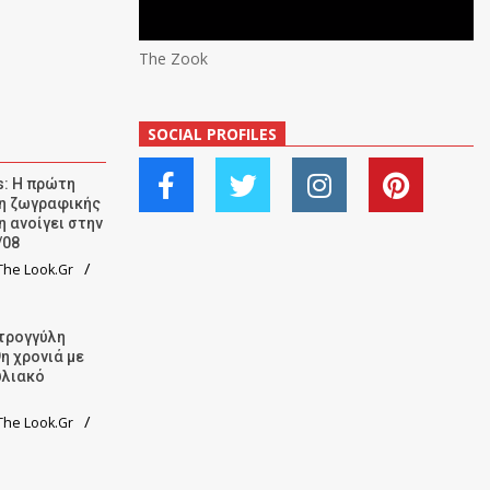
The Zook
SOCIAL PROFILES
: Η πρώτη
ση ζωγραφικής
η ανοίγει στην
/08
he Look.Gr
τρογγύλη
9η χρονιά με
υλιακό
he Look.Gr