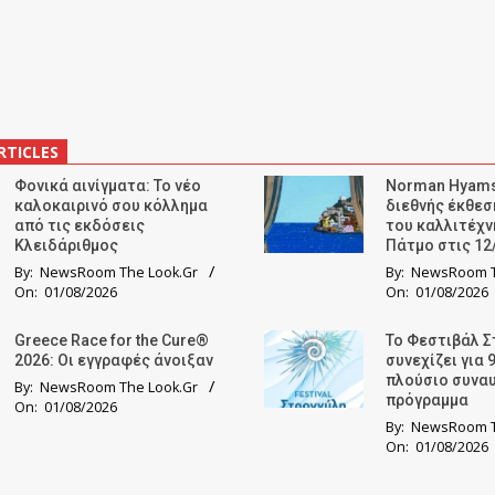
RTICLES
Φονικά αινίγματα: Το νέο
Norman Hyams
καλοκαιρινό σου κόλλημα
διεθνής έκθε
από τις εκδόσεις
του καλλιτέχν
Κλειδάριθμος
Πάτμο στις 12
By:
NewsRoom The Look.Gr
By:
NewsRoom T
On:
01/08/2026
On:
01/08/2026
Greece Race for the Cure®
Το Φεστιβάλ Σ
2026: Οι εγγραφές άνοιξαν
συνεχίζει για 
πλούσιο συνα
By:
NewsRoom The Look.Gr
πρόγραμμα
On:
01/08/2026
By:
NewsRoom T
On:
01/08/2026