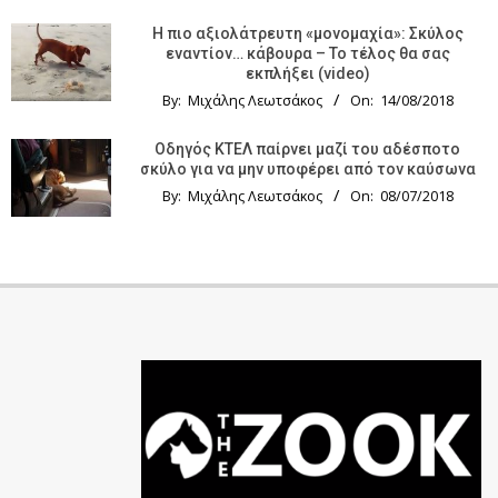
Η πιο αξιολάτρευτη «μονομαχία»: Σκύλος
εναντίον… κάβουρα – Το τέλος θα σας
εκπλήξει (video)
By:
Μιχάλης Λεωτσάκος
On:
14/08/2018
Οδηγός KTΕΛ παίρνει μαζί του αδέσποτο
σκύλο για να μην υποφέρει από τον καύσωνα
By:
Μιχάλης Λεωτσάκος
On:
08/07/2018