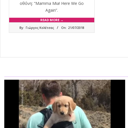
οθόνη: “Mamma Mia! Here We Go
Again”.
READ MORE →
2018-
By:
Γιώργος Κολέτσας
On:
21/07/2018
07-
21