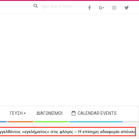
Search
ΓΕΎΣΗ
ΔΙΑΓΩΝΙΣΜΟΊ
CALENDAR EVENTS
ς «εγκλήματος» στις φλόγες – Η επίσημη αδιαφορία απέναντι στις ανα