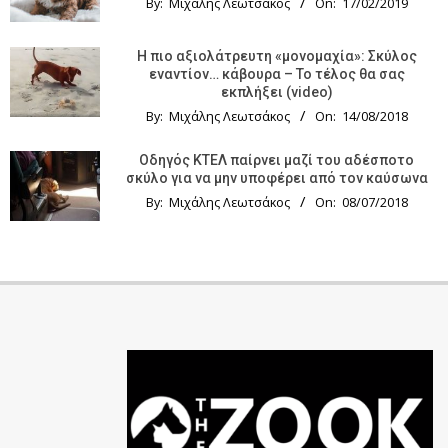
By:
Μιχάλης Λεωτσάκος
On:
17/02/2019
Η πιο αξιολάτρευτη «μονομαχία»: Σκύλος
εναντίον… κάβουρα – Το τέλος θα σας
εκπλήξει (video)
By:
Μιχάλης Λεωτσάκος
On:
14/08/2018
Οδηγός KTΕΛ παίρνει μαζί του αδέσποτο
σκύλο για να μην υποφέρει από τον καύσωνα
By:
Μιχάλης Λεωτσάκος
On:
08/07/2018