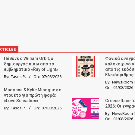
RTICLES
Πέθανε ο William Orbit, ο
Φονικά αινίγμα
δημιουργός πίσω από το
καλοκαιρινό σ
εμβληματικό «Ray of Light»
από τις εκδόσ
Κλειδάριθμος
By:
Tasos P.
On:
07/08/2026
By:
NewsRoom T
On:
01/08/2026
Madonna & Kylie Minogue σε
ντουέτο για πρώτη φορά:
«Love Sensation»
Greece Race fo
2026: Οι εγγρ
By:
Tasos P.
On:
07/08/2026
By:
NewsRoom T
On:
01/08/2026