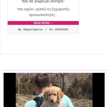
που δε γνωρίζει σύνορα.”
Ναι ισχύει ,αγαπώ τις ξεχωριστές
προσωπικότητες .
READ MORE →
2020-
By:
Μαρία Χαρίτου
On:
23/06/2020
06-
23