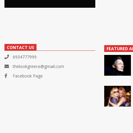
CONTACT US
FEATURED A
6934777999
thelookgreece@gmail.com
Facebook Page