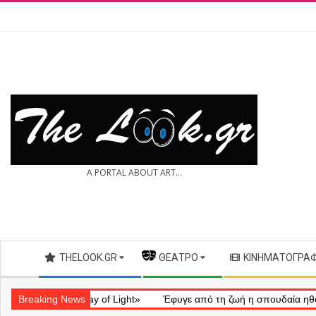
Skip
to
content
THE
A PORTAL ABOUT ART...
LOOK.GR
Secondary
THELOOK.GR
— ΘΈΑΤΡΟ
ΚΙΝΗΜΑΤΟΓΡΆ
Navigation
Menu
ληματικό «Ray of Light»
Breaking News
Έφυγε από τη ζωή η σπουδαία ηθοποιός