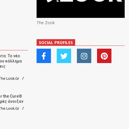
The Zook
SOCIAL PROFILES
τα: Το νέο
ου κόλλημα
εις
he Look.Gr
r the Cure®
αφές άνοιξαν
he Look.Gr