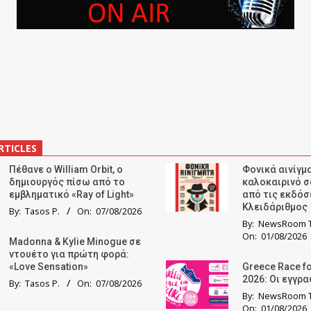
RTICLES
Πέθανε ο William Orbit, ο
Φονικά αινίγμα
δημιουργός πίσω από το
καλοκαιρινό σ
εμβληματικό «Ray of Light»
από τις εκδόσ
Κλειδάριθμος
By:
Tasos P.
On:
07/08/2026
By:
NewsRoom T
On:
01/08/2026
Madonna & Kylie Minogue σε
ντουέτο για πρώτη φορά:
«Love Sensation»
Greece Race fo
2026: Οι εγγρ
By:
Tasos P.
On:
07/08/2026
By:
NewsRoom T
On:
01/08/2026