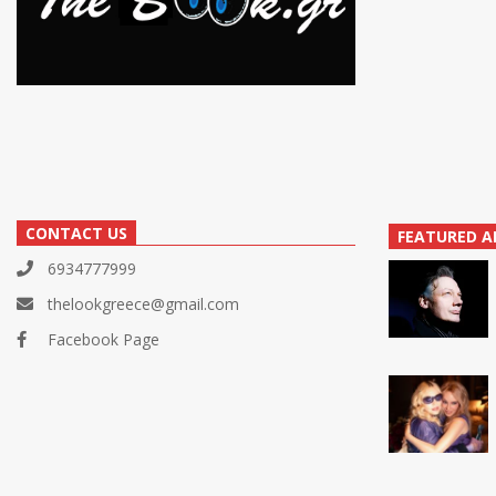
CONTACT US
FEATURED A
6934777999
thelookgreece@gmail.com
Facebook Page