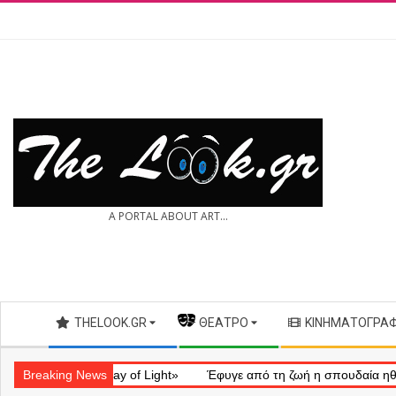
Skip
to
content
THE
A PORTAL ABOUT ART...
LOOK.GR
Secondary
THELOOK.GR
— ΘΈΑΤΡΟ
ΚΙΝΗΜΑΤΟΓΡΆ
Navigation
Menu
ληματικό «Ray of Light»
Breaking News
Έφυγε από τη ζωή η σπουδαία ηθοποιός