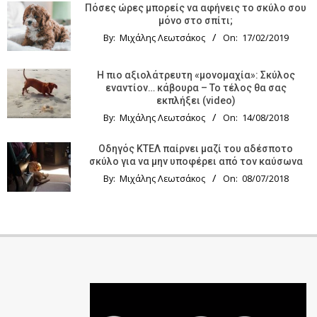
Πόσες ώρες μπορείς να αφήνεις το σκύλο σου
μόνο στο σπίτι;
By:
Μιχάλης Λεωτσάκος
On:
17/02/2019
Η πιο αξιολάτρευτη «μονομαχία»: Σκύλος
εναντίον… κάβουρα – Το τέλος θα σας
εκπλήξει (video)
By:
Μιχάλης Λεωτσάκος
On:
14/08/2018
Οδηγός KTΕΛ παίρνει μαζί του αδέσποτο
σκύλο για να μην υποφέρει από τον καύσωνα
By:
Μιχάλης Λεωτσάκος
On:
08/07/2018