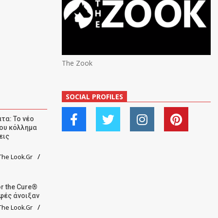
The Zook
SOCIAL PROFILES
τα: Το νέο
ου κόλλημα
εις
he Look.Gr
r the Cure®
αφές άνοιξαν
he Look.Gr