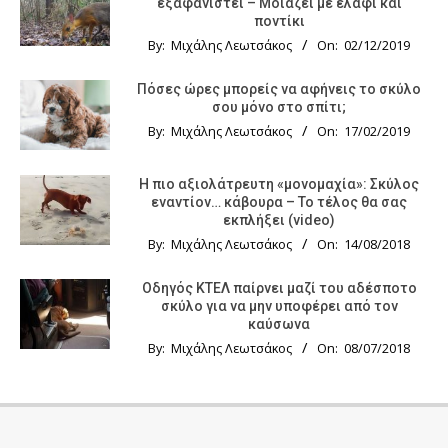
εξαφανιστεί – Μοιάζει με ελάφι και
ποντίκι
By:
Μιχάλης Λεωτσάκος
On:
02/12/2019
Πόσες ώρες μπορείς να αφήνεις το σκύλο
σου μόνο στο σπίτι;
By:
Μιχάλης Λεωτσάκος
On:
17/02/2019
Η πιο αξιολάτρευτη «μονομαχία»: Σκύλος
εναντίον… κάβουρα – Το τέλος θα σας
εκπλήξει (video)
By:
Μιχάλης Λεωτσάκος
On:
14/08/2018
Οδηγός KTΕΛ παίρνει μαζί του αδέσποτο
σκύλο για να μην υποφέρει από τον
καύσωνα
By:
Μιχάλης Λεωτσάκος
On:
08/07/2018