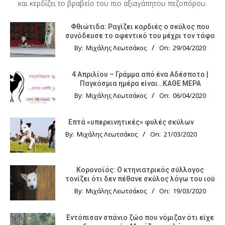
και κερδίζει το βραβείο του πιο αξιαγάπητου πεζοπόρου.
Φθιώτιδα: Ραγίζει καρδιές ο σκύλος που
συνόδευσε το αφεντικό του μέχρι τον τάφο
By:
Μιχάλης Λεωτσάκος
On:
29/04/2020
4 Απριλίου – Γράμμα από ένα Αδέσποτο |
Παγκόσμια ημέρα είναι…ΚΑΘΕ ΜΕΡΑ
By:
Μιχάλης Λεωτσάκος
On:
06/04/2020
Επτά «υπερκινητικές» φυλές σκύλων
By:
Μιχάλης Λεωτσάκος
On:
21/03/2020
Κορονοϊός: Ο κτηνιατρικός σύλλογος
τονίζει ότι δεν πέθανε σκύλος λόγω του ιού
By:
Μιχάλης Λεωτσάκος
On:
19/03/2020
Εντόπισαν σπάνιο ζώο που νόμιζαν ότι είχε