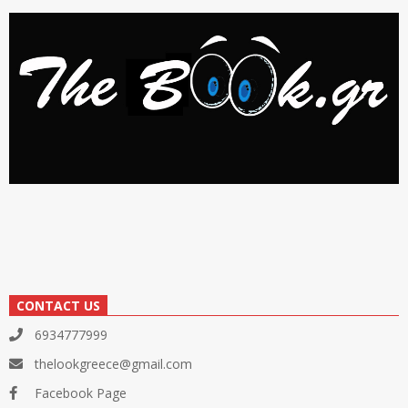
CONTACT US
6934777999
thelookgreece@gmail.com
Facebook Page