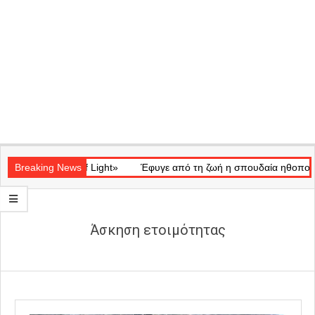
Secondary
ατικό «Ray of Light»
Navigation
Breaking News
Έφυγε από τη ζωή η σπουδαία ηθοποιός Μά
Menu
Άσκηση ετοιμότητας