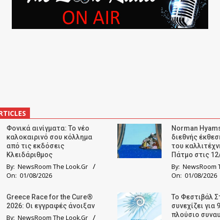
RTICLES
Φονικά αινίγματα: Το νέο
Norman Hyams
καλοκαιρινό σου κόλλημα
διεθνής έκθε
από τις εκδόσεις
του καλλιτέχν
Κλειδάριθμος
Πάτμο στις 12
By:
NewsRoom The Look.Gr
By:
NewsRoom T
On:
01/08/2026
On:
01/08/2026
Greece Race for the Cure®
Το Φεστιβάλ Σ
2026: Οι εγγραφές άνοιξαν
συνεχίζει για 
πλούσιο συνα
By:
NewsRoom The Look.Gr