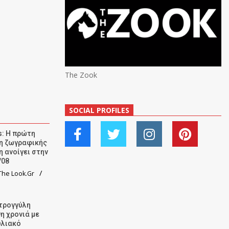
The Zook
SOCIAL PROFILES
: Η πρώτη
ση ζωγραφικής
η ανοίγει στην
/08
he Look.Gr
τρογγύλη
9η χρονιά με
υλιακό