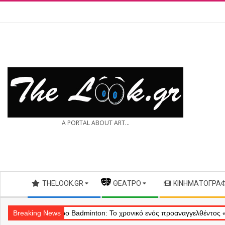
Skip
to
content
THE
A PORTAL ABOUT ART...
LOOK.GR
Secondary
THELOOK.GR
— ΘΈΑΤΡΟ
ΚΙΝΗΜΑΤΟΓΡΆ
Navigation
Menu
ού
Breaking News
Θέατρο Badminton: Το χρονικό ενός προαναγγελθέντος «εγκλήμα