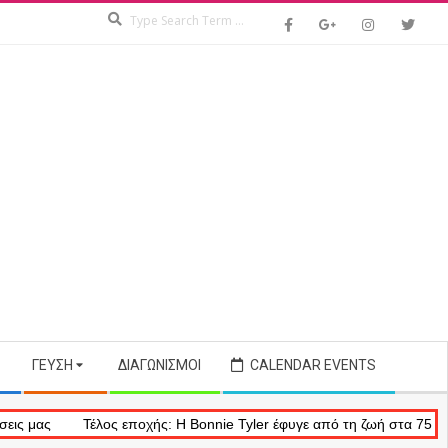
Search
ΓΕΎΣΗ
ΔΙΑΓΩΝΙΣΜΟΊ
CALENDAR EVENTS
ς
Τέλος εποχής: Η Bonnie Tyler έφυγε από τη ζωή στα 75 της