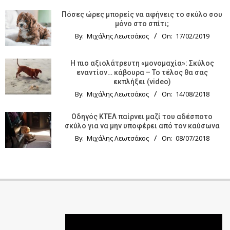
Πόσες ώρες μπορείς να αφήνεις το σκύλο σου
μόνο στο σπίτι;
By:
Μιχάλης Λεωτσάκος
On:
17/02/2019
Η πιο αξιολάτρευτη «μονομαχία»: Σκύλος
εναντίον… κάβουρα – Το τέλος θα σας
εκπλήξει (video)
By:
Μιχάλης Λεωτσάκος
On:
14/08/2018
Οδηγός KTΕΛ παίρνει μαζί του αδέσποτο
σκύλο για να μην υποφέρει από τον καύσωνα
By:
Μιχάλης Λεωτσάκος
On:
08/07/2018