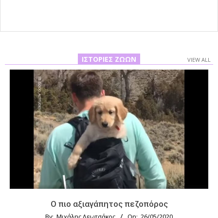
ΙΣΤΟΡΊΕΣ ΖΏΩΝ
VIEW ALL
Ο πιο αξιαγάπητος πεζοπόρος
By:
Μιχάλης Λεωτσάκος
On:
26/05/2020