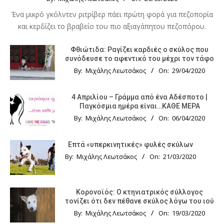
Ένα μικρό γκόλντεν ριτρίβερ πάει πρώτη φορά για πεζοπορία
και κερδίζει το βραβείο του πιο αξιαγάπητου πεζοπόρου.
Φθιώτιδα: Ραγίζει καρδιές ο σκύλος που
συνόδευσε το αφεντικό του μέχρι τον τάφο
By:
Μιχάλης Λεωτσάκος
On:
29/04/2020
4 Απριλίου – Γράμμα από ένα Αδέσποτο |
Παγκόσμια ημέρα είναι…ΚΑΘΕ ΜΕΡΑ
By:
Μιχάλης Λεωτσάκος
On:
06/04/2020
Επτά «υπερκινητικές» φυλές σκύλων
By:
Μιχάλης Λεωτσάκος
On:
21/03/2020
Κορονοϊός: Ο κτηνιατρικός σύλλογος
τονίζει ότι δεν πέθανε σκύλος λόγω του ιού
By:
Μιχάλης Λεωτσάκος
On:
19/03/2020