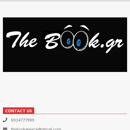
CONTACT US
6934777999
thelookgreece@gmail.com