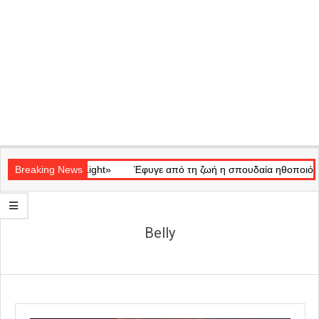
Secondary
ικό «Ray of Light»
Navigation
Breaking News
Έφυγε από τη ζωή η σπουδαία ηθοποιός Μάρ
Menu
Belly