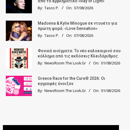
από το εμβληματικό «Ray of Light»
By:
Tasos P.
On:
07/08/2026
Madonna & Kylie Minogue σε ντουέτο για
πρώτη φορά: «Love Sensation»
By:
Tasos P.
On:
07/08/2026
Φονικά αινίγματα: Το νέο καλοκαιρινό σου
κόλλημα από τις εκδόσεις Κλειδάριθμος
By:
NewsRoom The Look.Gr
On:
01/08/2026
Greece Race for the Cure® 2026: Οι
εγγραφές άνοιξαν
By:
NewsRoom The Look.Gr
On:
01/08/2026