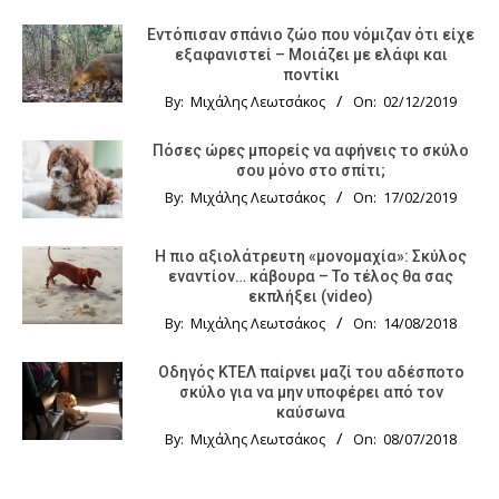
Εντόπισαν σπάνιο ζώο που νόμιζαν ότι είχε
εξαφανιστεί – Μοιάζει με ελάφι και
ποντίκι
By:
Μιχάλης Λεωτσάκος
On:
02/12/2019
Πόσες ώρες μπορείς να αφήνεις το σκύλο
σου μόνο στο σπίτι;
By:
Μιχάλης Λεωτσάκος
On:
17/02/2019
Η πιο αξιολάτρευτη «μονομαχία»: Σκύλος
εναντίον… κάβουρα – Το τέλος θα σας
εκπλήξει (video)
By:
Μιχάλης Λεωτσάκος
On:
14/08/2018
Οδηγός KTΕΛ παίρνει μαζί του αδέσποτο
σκύλο για να μην υποφέρει από τον
καύσωνα
By:
Μιχάλης Λεωτσάκος
On:
08/07/2018