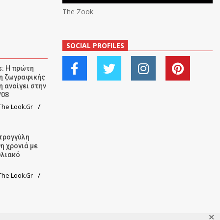
The Zook
SOCIAL PROFILES
: Η πρώτη
ση ζωγραφικής
η ανοίγει στην
/08
he Look.Gr
τρογγύλη
9η χρονιά με
υλιακό
he Look.Gr
✕