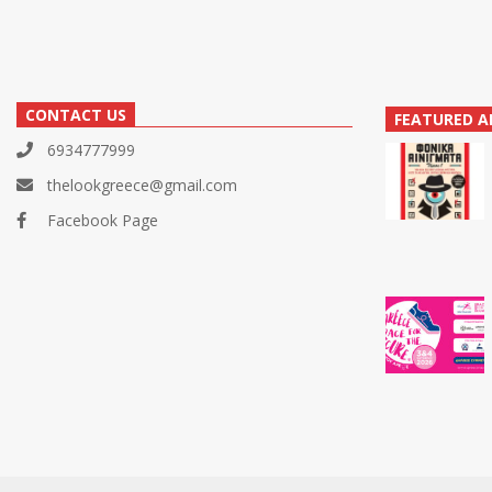
CONTACT US
FEATURED A
6934777999
thelookgreece@gmail.com
Facebook Page