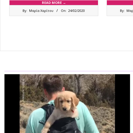
READ MORE →
2020-
2020-
By:
Μαρία Χαρίτου
On:
24/02/2020
By:
Μαρ
02-
02-
24
03