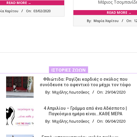
Μάριος Τσομπανίδ
READ MORE →
ία Χαρίτου
On:
03/02/2020
READ MORE →
2019-
By:
Μαρία Χαρίτου
On:
1
12-
12
ΙΣΤΟΡΊΕΣ ΖΏΩΝ
Φθιώτιδα: Ραγίζει καρδιές ο σκύλος που
συνόδευσε το αφεντικό του μέχρι τον τάφο
By:
Μιχάλης Λεωτσάκος
On:
29/04/2020
4 Απριλίου – Γράμμα από ένα Αδέσποτο |
Παγκόσμια ημέρα είναι…ΚΑΘΕ ΜΕΡΑ
By:
Μιχάλης Λεωτσάκος
On:
06/04/2020