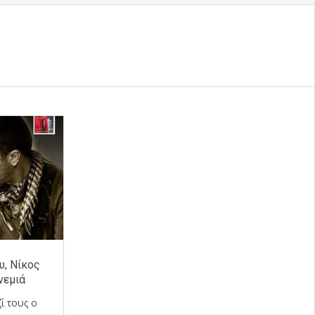
υ, Νίκος
νεμιά
ί τους ο