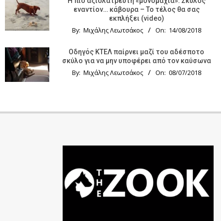
Η πιο αξιολάτρευτη «μονομαχία»: Σκύλος
εναντίον… κάβουρα – Το τέλος θα σας
εκπλήξει (video)
By:
Μιχάλης Λεωτσάκος
On:
14/08/2018
Οδηγός KTΕΛ παίρνει μαζί του αδέσποτο
σκύλο για να μην υποφέρει από τον καύσωνα
By:
Μιχάλης Λεωτσάκος
On:
08/07/2018