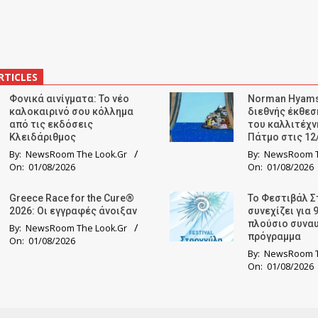
RTICLES
Φονικά αινίγματα: Το νέο
Norman Hyams
καλοκαιρινό σου κόλλημα
διεθνής έκθε
από τις εκδόσεις
του καλλιτέχν
Κλειδάριθμος
Πάτμο στις 12
By:
NewsRoom The Look.Gr
By:
NewsRoom T
On:
01/08/2026
On:
01/08/2026
Greece Race for the Cure®
Το Φεστιβάλ Σ
2026: Οι εγγραφές άνοιξαν
συνεχίζει για 
πλούσιο συνα
By:
NewsRoom The Look.Gr
πρόγραμμα
On:
01/08/2026
By:
NewsRoom T
On:
01/08/2026