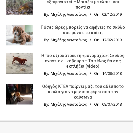
εξαφανιστεί – Μοιάζει με ελάφι και
ποντίκι
By:
Μιχάλης Λεωτσάκος
On:
02/12/2019
Πόσες ώρες μπορείς να αφήνεις το σκύλο
σου μόνο στο σπίτι;
By:
Μιχάλης Λεωτσάκος
On:
17/02/2019
Η πιο αξιολάτρευτη «μονομαχία»: Σκύλος
εναντίον… κάβουρα – Το τέλος θα σας
εκπλήξει (video)
By:
Μιχάλης Λεωτσάκος
On:
14/08/2018
Οδηγός KTΕΛ παίρνει μαζί του αδέσποτο
σκύλο για να μην υποφέρει από τον
καύσωνα
By:
Μιχάλης Λεωτσάκος
On:
08/07/2018