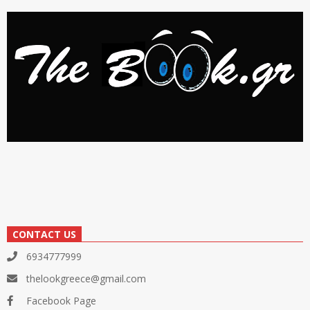
CONTACT US
6934777999
thelookgreece@gmail.com
Facebook Page