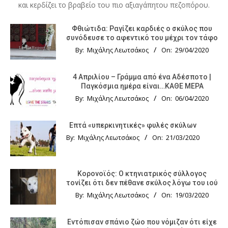
και κερδίζει το βραβείο του πιο αξιαγάπητου πεζοπόρου.
Φθιώτιδα: Ραγίζει καρδιές ο σκύλος που
συνόδευσε το αφεντικό του μέχρι τον τάφο
By:
Μιχάλης Λεωτσάκος
On:
29/04/2020
4 Απριλίου – Γράμμα από ένα Αδέσποτο |
Παγκόσμια ημέρα είναι…ΚΑΘΕ ΜΕΡΑ
By:
Μιχάλης Λεωτσάκος
On:
06/04/2020
Επτά «υπερκινητικές» φυλές σκύλων
By:
Μιχάλης Λεωτσάκος
On:
21/03/2020
Κορονοϊός: Ο κτηνιατρικός σύλλογος
τονίζει ότι δεν πέθανε σκύλος λόγω του ιού
By:
Μιχάλης Λεωτσάκος
On:
19/03/2020
Εντόπισαν σπάνιο ζώο που νόμιζαν ότι είχε