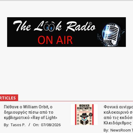
RTICLES
Πέθανε ο William Orbit, ο
Φονικά αινίγμα
δημιουργός πίσω από το
καλοκαιρινό σ
εμβληματικό «Ray of Light»
από τις εκδόσ
Κλειδάριθμος
By:
Tasos P.
On:
07/08/2026
By:
NewsRoom T