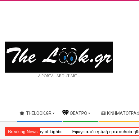
Skip
to
content
THE
A PORTAL ABOUT ART...
LOOK.GR
Secondary
THELOOK.GR
— ΘΈΑΤΡΟ
ΚΙΝΗΜΑΤΟΓΡΆ
Navigation
Menu
ματικό «Ray of Light»
Breaking News
Έφυγε από τη ζωή η σπουδαία ηθοποιός 