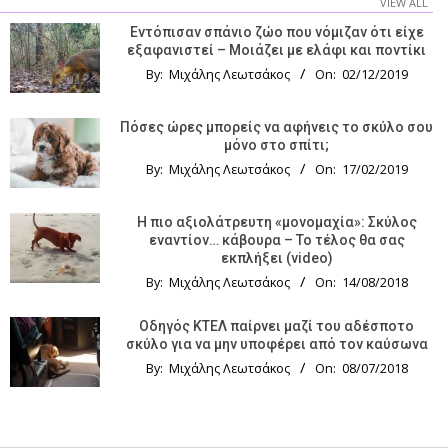
VIEW ALL
Εντόπισαν σπάνιο ζώο που νόμιζαν ότι είχε
εξαφανιστεί – Μοιάζει με ελάφι και ποντίκι
By:
Μιχάλης Λεωτσάκος
On:
02/12/2019
Πόσες ώρες μπορείς να αφήνεις το σκύλο σου
μόνο στο σπίτι;
By:
Μιχάλης Λεωτσάκος
On:
17/02/2019
Η πιο αξιολάτρευτη «μονομαχία»: Σκύλος
εναντίον… κάβουρα – Το τέλος θα σας
εκπλήξει (video)
By:
Μιχάλης Λεωτσάκος
On:
14/08/2018
Οδηγός KTΕΛ παίρνει μαζί του αδέσποτο
σκύλο για να μην υποφέρει από τον καύσωνα
By:
Μιχάλης Λεωτσάκος
On:
08/07/2018