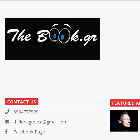
CONTACT US
FEATURED A
6934777999
thelookgreece@gmail.com
Facebook Page