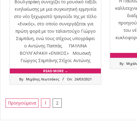
Η Παυλίν
Βουλγαράκη συνεχίζει το μουσικό ταξίδι
καλλιτεχνι
ενηλικίωσης με μια συγκινητική ερμηνεία
διαδ
στο νέο ξεχωριστό τραγούδι της με τίτλο
προηγού
«Ενικός», στο οποίο συνεργάζεται για
του νέ
πρώτη φορά με τον ταλαντούχο Γιώργο
κυκλοφορώ
Σαμπάνη, ενώ τους στίχους υπογράφει
ο Αντώνης Παππάς. ΠΑΥΛΙΝΑ
ΒΟΥΛΓΑΡΑΚΗ «ΕΝΙΚΟΣ» Μουσική:
Γιώργος Σαμπάνης Στίχοι: Αντώνης
2020-
By:
Μιχάλ
11-
READ MORE →
13
2021-
By:
Μιχάλης Λεωτσάκος
On:
26/03/2021
03-
26
Σελιδοποίηση
Προηγούμενα
1
2
άρθρων