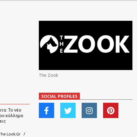
The Zook
SOCIAL PROFILES
τα: Το νέο
ου κόλλημα
εις
he Look.Gr