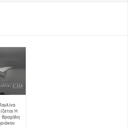
Παυλίνα
ίζεται Η
ς Βραχάλη
υριάκου