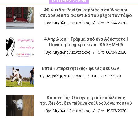
ΙΣΤΟΡΊΕΣ ΖΏΩΝ
Φθιώτιδα: Ραγίζει καρδιές ο σκύλος που
συνόδευσε το αφεντικό του μέχρι τον τάφο
By:
Μιχάλης Λεωτσάκος
On:
29/04/2020
4 Απριλίου – Γράμμα από ένα Αδέσποτο |
Παγκόσμια ημέρα είναι…ΚΑΘΕ ΜΕΡΑ
By:
Μιχάλης Λεωτσάκος
On:
06/04/2020
Επτά «υπερκινητικές» φυλές σκύλων
By:
Μιχάλης Λεωτσάκος
On:
21/03/2020
Κορονοϊός: Ο κτηνιατρικός σύλλογος
τονίζει ότι δεν πέθανε σκύλος λόγω του ιού
By:
Μιχάλης Λεωτσάκος
On:
19/03/2020