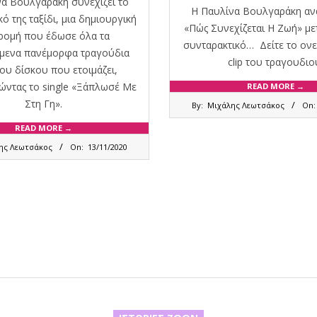
α Βουλγαράκη συνεχίζει το
Η Παυλίνα Βουλγαράκη αν
κό της ταξίδι, μια δημιουργική
«Πώς Συνεχίζεται Η Ζωή» με
ρομή που έδωσε όλα τα
συνταρακτικό… Δείτε το ονε
μενα πανέμορφα τραγούδια
clip του τραγουδιο
ου δίσκου που ετοιμάζει,
ντας το single «Ξάπλωσέ Με
READ MORE →
2020-
Στη Γη».
By:
Μιχάλης Λεωτσάκος
On:
07-
22
READ MORE →
ης Λεωτσάκος
On:
13/11/2020