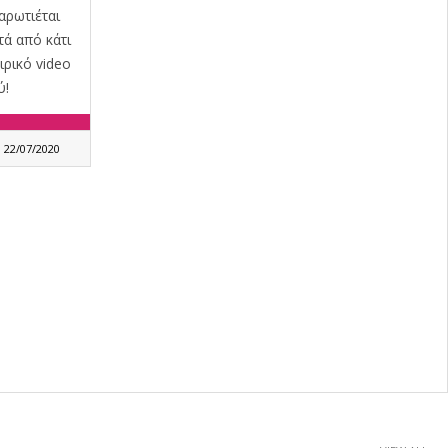
αρωτιέται
τά από κάτι
ιρικό video
ύ!
22/07/2020