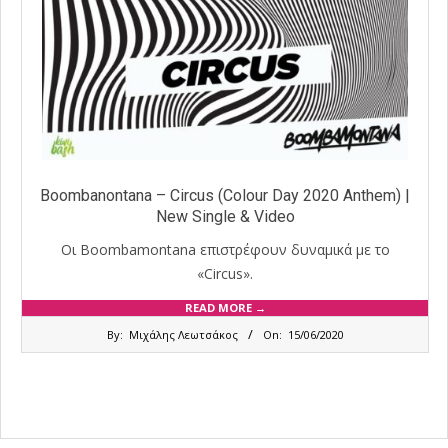
Boombanontana – Circus (Colour Day 2020 Anthem) |
New Single & Video
Οι Boombamontana επιστρέφουν δυναμικά με το
«Circus».
READ MORE →
2020-
By:
Μιχάλης Λεωτσάκος
On:
15/06/2020
06-
15