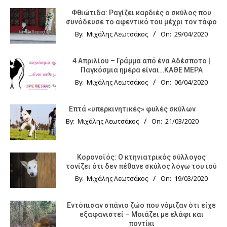
Φθιώτιδα: Ραγίζει καρδιές ο σκύλος που
συνόδευσε το αφεντικό του μέχρι τον τάφο
By:
Μιχάλης Λεωτσάκος
On:
29/04/2020
4 Απριλίου – Γράμμα από ένα Αδέσποτο |
Παγκόσμια ημέρα είναι…ΚΑΘΕ ΜΕΡΑ
By:
Μιχάλης Λεωτσάκος
On:
06/04/2020
Επτά «υπερκινητικές» φυλές σκύλων
By:
Μιχάλης Λεωτσάκος
On:
21/03/2020
Κορονοϊός: Ο κτηνιατρικός σύλλογος
τονίζει ότι δεν πέθανε σκύλος λόγω του ιού
By:
Μιχάλης Λεωτσάκος
On:
19/03/2020
Εντόπισαν σπάνιο ζώο που νόμιζαν ότι είχε
εξαφανιστεί – Μοιάζει με ελάφι και
ποντίκι