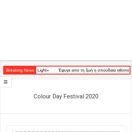
Secondary
ατικό «Ray of Light»
Navigation
Breaking News
Έφυγε από τη ζωή η σπουδαία ηθοποιός Μά
Menu
Colour Day Festival 2020