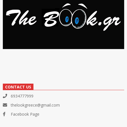
CONTACT US
6934777999
thelookgreece@gmail.com
Facebook Page