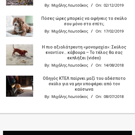
By:
Μιχάλης Λεωτσάκος
On:
02/12/2019
Πόσες ώρες μπορείς να αφήνεις το σκύλο
σου μόνο στο σπίτι;
By:
Μιχάλης Λεωτσάκος
On:
17/02/2019
Η πιο αξιολάτρευτη «μονομαχία»: Σκύλος
εναντίον… κάβουρα – Το τέλος θα σας
εκπλήξει (video)
By:
Μιχάλης Λεωτσάκος
On:
14/08/2018
Οδηγός KTΕΛ παίρνει μαζί του αδέσποτο
σκύλο για να μην υποφέρει από τον
καύσωνα
By:
Μιχάλης Λεωτσάκος
On:
08/07/2018