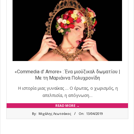
«Commedia d’ Amore» : Ένα μιούζικαλ δωματίου |
Με τη Μαριάννα Πολυχρονίδη
Η ιστορία μιας γυναίκας … Ο έρωτας, ο χωρισμός, η
απελπισία, η απόγνωση…
READ MORE →
2019-
By:
Μιχάλης Λεωτσάκος
On:
13/04/2019
04-
13