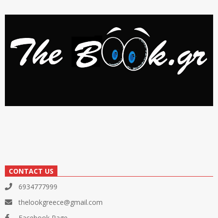
CONTACT US
6934777999
thelookgreece@gmail.com
Facebook Page