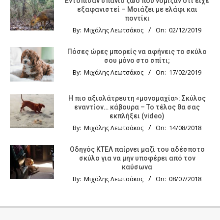
Εντόπισαν σπάνιο ζώο που νόμιζαν ότι είχε
εξαφανιστεί – Μοιάζει με ελάφι και
ποντίκι
By:
Μιχάλης Λεωτσάκος
On:
02/12/2019
Πόσες ώρες μπορείς να αφήνεις το σκύλο
σου μόνο στο σπίτι;
By:
Μιχάλης Λεωτσάκος
On:
17/02/2019
Η πιο αξιολάτρευτη «μονομαχία»: Σκύλος
εναντίον… κάβουρα – Το τέλος θα σας
εκπλήξει (video)
By:
Μιχάλης Λεωτσάκος
On:
14/08/2018
Οδηγός KTΕΛ παίρνει μαζί του αδέσποτο
σκύλο για να μην υποφέρει από τον
καύσωνα
By:
Μιχάλης Λεωτσάκος
On:
08/07/2018