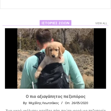
ΙΣΤΟΡΊΕΣ ΖΏΩΝ
VIEW ALL
Ο πιο αξιαγάπητος πεζοπόρος
By:
Μιχάλης Λεωτσάκος
On:
26/05/2020
Ένα μικρό γκόλντεν ριτρίβερ πάει πρώτη φορά για πεζοπορία