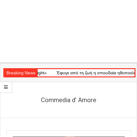
Secondary
ικό «Ray of Light»
Navigation
Breaking News
Έφυγε από τη ζωή η σπουδαία ηθοποιός Μάρω
Menu
Commedia d’ Amore