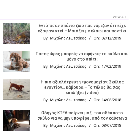
VIEW ALL
Εντόπισαν σπάνιο ζώο που νόμιζαν ότι είχε
εξαφανιστεί – Μοιάζει με ελάφι και ποντίκι
By:
Μιχάλης Λεωτσάκος
On:
02/12/2019
Πόσες ώρες μπορείς να αφήνεις το σκύλο σου
μόνο στο σπίτι;
By:
Μιχάλης Λεωτσάκος
On:
17/02/2019
Η πιο αξιολάτρευτη «μονομαχία»: Σκύλος
εναντίον… κάβουρα – Το τέλος θα σας
εκπλήξει (video)
By:
Μιχάλης Λεωτσάκος
On:
14/08/2018
Οδηγός KTΕΛ παίρνει μαζί του αδέσποτο
σκύλο για να μην υποφέρει από τον καύσωνα
By:
Μιχάλης Λεωτσάκος
On:
08/07/2018