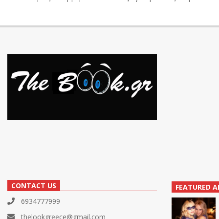
CONTACT US
FEATURED A
6934777999
thelookgreece@gmail.com