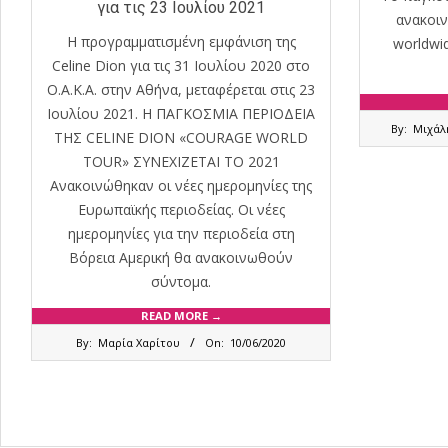
για τις 23 Ιουλίου 2021
ανακοιν
Η προγραμματισμένη εμφάνιση της
worldwid
Celine Dion για τις 31 Ιουλίου 2020 στο
Ο.Α.Κ.Α. στην Αθήνα, μεταφέρεται στις 23
Ιουλίου 2021. Η ΠΑΓΚΟΣΜΙΑ ΠΕΡΙΟΔEIΑ
2019-
By:
Μιχάλ
ΤΗΣ CELINE DION «COURAGE WORLD
09-
29
TOUR» ΣΥΝΕΧΙΖΕΤΑΙ ΤΟ 2021
Ανακοινώθηκαν οι νέες ημερομηνίες της
Ευρωπαϊκής περιοδείας. Οι νέες
ημερομηνίες για την περιοδεία στη
Βόρεια Αμερική θα ανακοινωθούν
σύντομα.
READ MORE →
2020-
By:
Μαρία Χαρίτου
On:
10/06/2020
06-
10