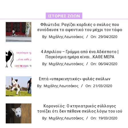
ΙΣΤΟΡΊΕΣ ΖΏΩΝ
Φθιώτιδα: Ραγίζει καρδιές ο σκύλος που
συνόδευσε το αφεντικό του μέχρι τον τάφο
By:
Μιχάλης Λεωτσάκος
On:
29/04/2020
4 Απριλίου – Γράμμα από ένα Αδέσποτο |
Παγκόσμια ημέρα είναι…ΚΑΘΕ ΜΕΡΑ
By:
Μιχάλης Λεωτσάκος
On:
06/04/2020
Επτά «υπερκινητικές» φυλές σκύλων
By:
Μιχάλης Λεωτσάκος
On:
21/03/2020
Κορονοϊός: Ο κτηνιατρικός σύλλογος
τονίζει ότι δεν πέθανε σκύλος λόγω του ιού
By:
Μιχάλης Λεωτσάκος
On:
19/03/2020