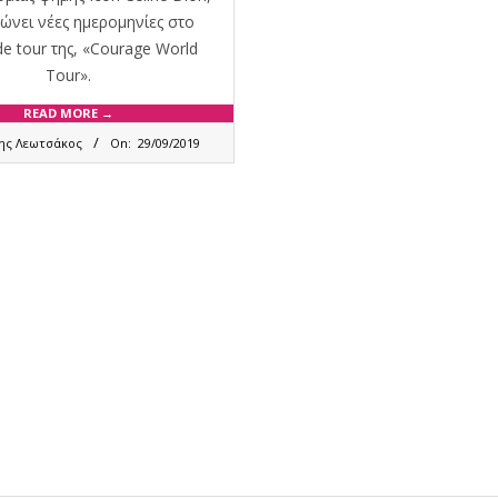
ώνει νέες ημερομηνίες στο
e tour της, «Courage World
Tour».
READ MORE →
ης Λεωτσάκος
On:
29/09/2019