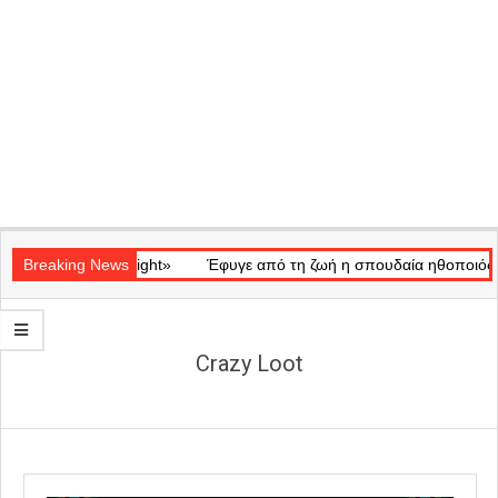
Secondary
ικό «Ray of Light»
Navigation
Breaking News
Έφυγε από τη ζωή η σπουδαία ηθοποιός Μάρω
Menu
Crazy Loot