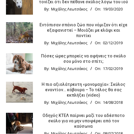
τονίζει ότι δεν πέθανε σκύλος λόγω του ιού
By:
Μιχάλης Λεωτσάκος
On:
19/03/2020
Εντόπισαν σπάνιο ζώο που νόμιζαν ότι είχε
εξαφανιστεί – Μοιάζει με ελάφι και
ποντίκι
By:
Μιχάλης Λεωτσάκος
On:
02/12/2019
Πόσες ώρες μπορείς να αφήνεις το σκύλο
σου μόνο στο σπίτι;
By:
Μιχάλης Λεωτσάκος
On:
17/02/2019
Η πιο αξιολάτρευτη «μονομαχία»: Σκύλος
εναντίον… κάβουρα – Το τέλος θα σας
εκπλήξει (video)
By:
Μιχάλης Λεωτσάκος
On:
14/08/2018
Οδηγός KTΕΛ παίρνει μαζί του αδέσποτο
σκύλο για να μην υποφέρει από τον
καύσωνα
By:
Μιχάλης Λεωτσάκος
On:
08/07/2018