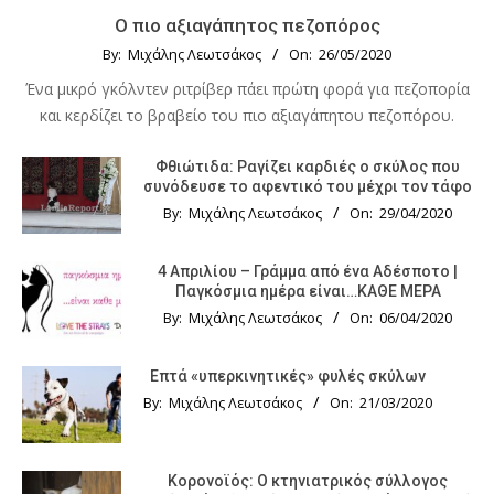
Ο πιο αξιαγάπητος πεζοπόρος
By:
Μιχάλης Λεωτσάκος
On:
26/05/2020
Ένα μικρό γκόλντεν ριτρίβερ πάει πρώτη φορά για πεζοπορία
και κερδίζει το βραβείο του πιο αξιαγάπητου πεζοπόρου.
Φθιώτιδα: Ραγίζει καρδιές ο σκύλος που
συνόδευσε το αφεντικό του μέχρι τον τάφο
By:
Μιχάλης Λεωτσάκος
On:
29/04/2020
4 Απριλίου – Γράμμα από ένα Αδέσποτο |
Παγκόσμια ημέρα είναι…ΚΑΘΕ ΜΕΡΑ
By:
Μιχάλης Λεωτσάκος
On:
06/04/2020
Επτά «υπερκινητικές» φυλές σκύλων
By:
Μιχάλης Λεωτσάκος
On:
21/03/2020
Κορονοϊός: Ο κτηνιατρικός σύλλογος