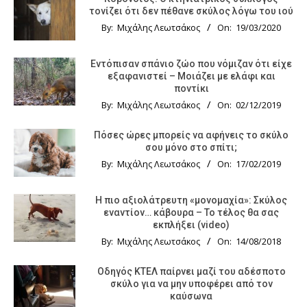
τονίζει ότι δεν πέθανε σκύλος λόγω του ιού
By:
Μιχάλης Λεωτσάκος
On:
19/03/2020
Εντόπισαν σπάνιο ζώο που νόμιζαν ότι είχε
εξαφανιστεί – Μοιάζει με ελάφι και
ποντίκι
By:
Μιχάλης Λεωτσάκος
On:
02/12/2019
Πόσες ώρες μπορείς να αφήνεις το σκύλο
σου μόνο στο σπίτι;
By:
Μιχάλης Λεωτσάκος
On:
17/02/2019
Η πιο αξιολάτρευτη «μονομαχία»: Σκύλος
εναντίον… κάβουρα – Το τέλος θα σας
εκπλήξει (video)
By:
Μιχάλης Λεωτσάκος
On:
14/08/2018
Οδηγός KTΕΛ παίρνει μαζί του αδέσποτο
σκύλο για να μην υποφέρει από τον
καύσωνα