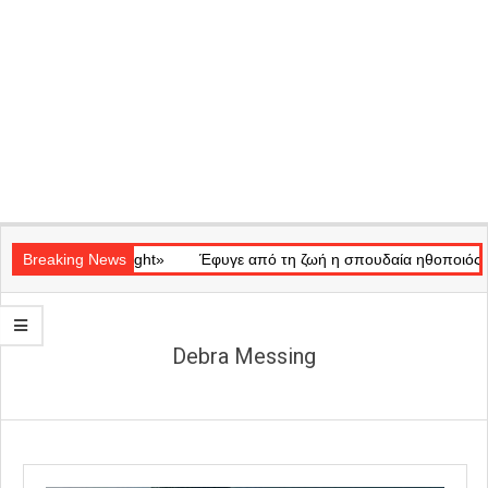
Secondary
κό «Ray of Light»
Navigation
Breaking News
Έφυγε από τη ζωή η σπουδαία ηθοποιός Μάρω
Menu
Debra Messing