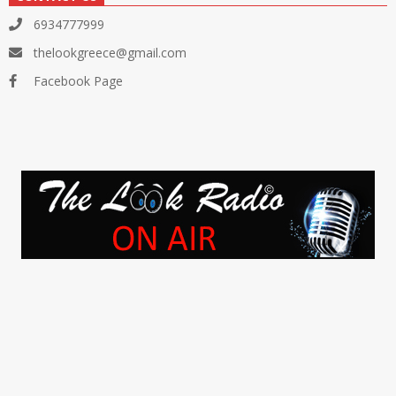
6934777999
thelookgreece@gmail.com
Facebook Page