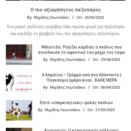
Ο πιο αξιαγάπητος πεζοπόρος
By:
Μιχάλης Λεωτσάκος
On:
26/05/2020
Ένα μικρό γκόλντεν ριτρίβερ πάει πρώτη φορά για πεζοπορία
και κερδίζει το βραβείο του πιο αξιαγάπητου πεζοπόρου.
Φθιώτιδα: Ραγίζει καρδιές ο σκύλος που
συνόδευσε το αφεντικό του μέχρι τον τάφο
By:
Μιχάλης Λεωτσάκος
On:
29/04/2020
4 Απριλίου – Γράμμα από ένα Αδέσποτο |
Παγκόσμια ημέρα είναι…ΚΑΘΕ ΜΕΡΑ
By:
Μιχάλης Λεωτσάκος
On:
06/04/2020
Επτά «υπερκινητικές» φυλές σκύλων
By:
Μιχάλης Λεωτσάκος
On:
21/03/2020
Κορονοϊός: Ο κτηνιατρικός σύλλογος