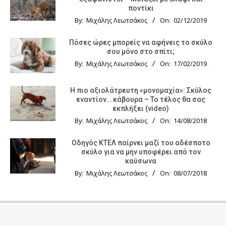
ποντίκι
By:
Μιχάλης Λεωτσάκος
On:
02/12/2019
Πόσες ώρες μπορείς να αφήνεις το σκύλο
σου μόνο στο σπίτι;
By:
Μιχάλης Λεωτσάκος
On:
17/02/2019
Η πιο αξιολάτρευτη «μονομαχία»: Σκύλος
εναντίον… κάβουρα – Το τέλος θα σας
εκπλήξει (video)
By:
Μιχάλης Λεωτσάκος
On:
14/08/2018
Οδηγός KTΕΛ παίρνει μαζί του αδέσποτο
σκύλο για να μην υποφέρει από τον
καύσωνα
By:
Μιχάλης Λεωτσάκος
On:
08/07/2018