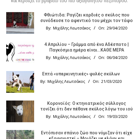
και κερδίζει το βραβείο του πιο αξιαγάπητου πεζοπόρου.
Φθιώτιδα: Ραγίζει καρδιές ο σκύλος που
συνόδευσε το αφεντικό του μέχρι τον τάφο
By:
Μιχάλης Λεωτσάκος
On:
29/04/2020
4 Απριλίου – Γράμμα από ένα Αδέσποτο |
Παγκόσμια ημέρα είναι…ΚΑΘΕ ΜΕΡΑ
By:
Μιχάλης Λεωτσάκος
On:
06/04/2020
Επτά «υπερκινητικές» φυλές σκύλων
By:
Μιχάλης Λεωτσάκος
On:
21/03/2020
Κορονοϊός: Ο κτηνιατρικός σύλλογος
τονίζει ότι δεν πέθανε σκύλος λόγω του ιού
By:
Μιχάλης Λεωτσάκος
On:
19/03/2020
Εντόπισαν σπάνιο ζώο που νόμιζαν ότι είχε
εξαφανιστεί – Μοιάζει με ελάφι και