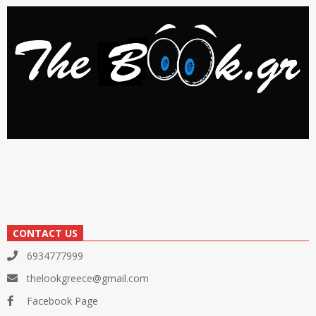
CONTACT US
6934777999
thelookgreece@gmail.com
Facebook Page