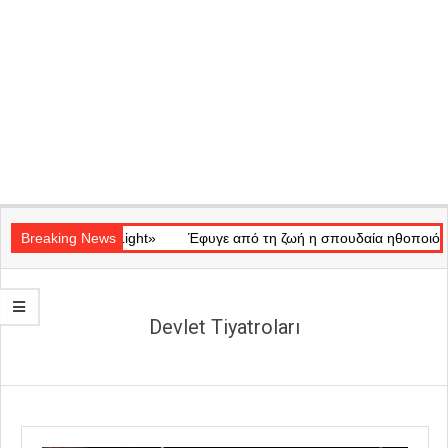
Secondary
τικό «Ray of Light»
Navigation
Breaking News
Έφυγε από τη ζωή η σπουδαία ηθοποιός Μά
Menu
Devlet Tiyatroları