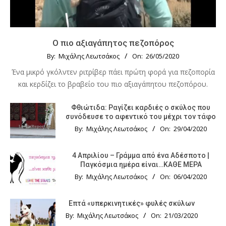
Ο πιο αξιαγάπητος πεζοπόρος
By:
Μιχάλης Λεωτσάκος
On:
26/05/2020
Ένα μικρό γκόλντεν ριτρίβερ πάει πρώτη φορά για πεζοπορία
και κερδίζει το βραβείο του πιο αξιαγάπητου πεζοπόρου.
Φθιώτιδα: Ραγίζει καρδιές ο σκύλος που
συνόδευσε το αφεντικό του μέχρι τον τάφο
By:
Μιχάλης Λεωτσάκος
On:
29/04/2020
4 Απριλίου – Γράμμα από ένα Αδέσποτο |
Παγκόσμια ημέρα είναι…ΚΑΘΕ ΜΕΡΑ
By:
Μιχάλης Λεωτσάκος
On:
06/04/2020
Επτά «υπερκινητικές» φυλές σκύλων
By:
Μιχάλης Λεωτσάκος
On:
21/03/2020