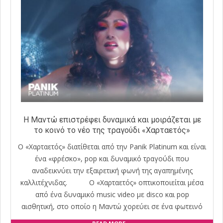
Η Μαντώ επιστρέφει δυναμικά και μοιράζεται με
το κοινό το νέο της τραγούδι «Χαρταετός»
Ο «Χαρταετός» διατίθεται από την Panik Platinum και είναι
ένα «φρέσκο», pop και δυναμικό τραγούδι που
αναδεικνύει την εξαιρετική φωνή της αγαπημένης
καλλιτέχνιδας. Ο «Χαρταετός» οπτικοποιείται μέσα
από ένα δυναμικό music video με disco και pop
αισθητική, στο οποίο η Μαντώ χορεύει σε ένα φωτεινό