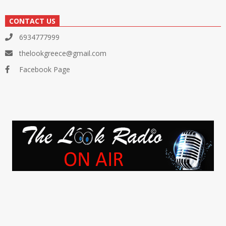
CONTACT US
6934777999
thelookgreece@gmail.com
Facebook Page