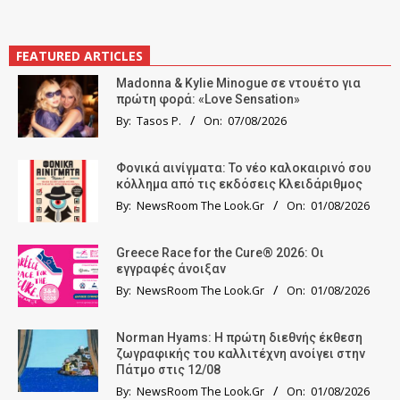
FEATURED ARTICLES
Madonna & Kylie Minogue σε ντουέτο για
πρώτη φορά: «Love Sensation»
By:
Tasos P.
On:
07/08/2026
Φονικά αινίγματα: Το νέο καλοκαιρινό σου
κόλλημα από τις εκδόσεις Κλειδάριθμος
By:
NewsRoom The Look.Gr
On:
01/08/2026
Greece Race for the Cure® 2026: Οι
εγγραφές άνοιξαν
By:
NewsRoom The Look.Gr
On:
01/08/2026
Norman Hyams: Η πρώτη διεθνής έκθεση
ζωγραφικής του καλλιτέχνη ανοίγει στην
Πάτμο στις 12/08
By:
NewsRoom The Look.Gr
On:
01/08/2026