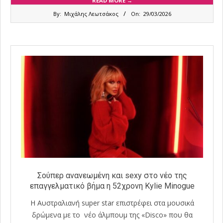
READ MORE →
2026-
By:
Μιχάλης Λεωτσάκος
On:
29/03/2026
03-
29
Σούπερ ανανεωμένη και sexy στο νέο της
επαγγελματικό βήμα η 52χρονη Kylie Minogue
H Αυστραλιανή super star επιστρέφει στα μουσικά
δρώμενα με το νέο άλμπουμ της «Disco» που θα