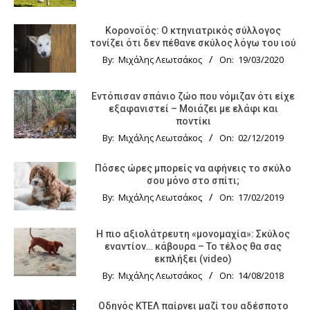
Κορονοϊός: Ο κτηνιατρικός σύλλογος
τονίζει ότι δεν πέθανε σκύλος λόγω του ιού
By:
Μιχάλης Λεωτσάκος
On:
19/03/2020
Εντόπισαν σπάνιο ζώο που νόμιζαν ότι είχε
εξαφανιστεί – Μοιάζει με ελάφι και
ποντίκι
By:
Μιχάλης Λεωτσάκος
On:
02/12/2019
Πόσες ώρες μπορείς να αφήνεις το σκύλο
σου μόνο στο σπίτι;
By:
Μιχάλης Λεωτσάκος
On:
17/02/2019
Η πιο αξιολάτρευτη «μονομαχία»: Σκύλος
εναντίον… κάβουρα – Το τέλος θα σας
εκπλήξει (video)
By:
Μιχάλης Λεωτσάκος
On:
14/08/2018
Οδηγός KTΕΛ παίρνει μαζί του αδέσποτο