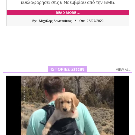
κυκλοφορήσει στις 6 Νοεμβρίου από την BMG.
READ MORE →
2020-
By:
Μιχάλης Λεωτσάκος
On:
25/07/2020
07-
25
ΙΣΤΟΡΊΕΣ ΖΏΩΝ
VIEW ALL