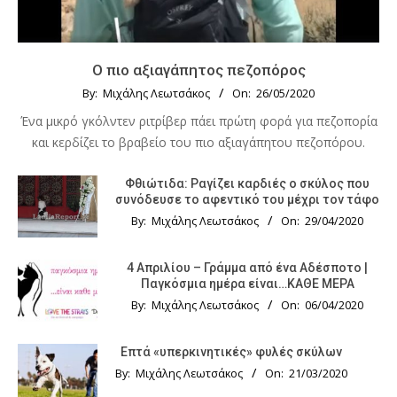
Ο πιο αξιαγάπητος πεζοπόρος
By:
Μιχάλης Λεωτσάκος
On:
26/05/2020
Ένα μικρό γκόλντεν ριτρίβερ πάει πρώτη φορά για πεζοπορία
και κερδίζει το βραβείο του πιο αξιαγάπητου πεζοπόρου.
Φθιώτιδα: Ραγίζει καρδιές ο σκύλος που
συνόδευσε το αφεντικό του μέχρι τον τάφο
By:
Μιχάλης Λεωτσάκος
On:
29/04/2020
4 Απριλίου – Γράμμα από ένα Αδέσποτο |
Παγκόσμια ημέρα είναι…ΚΑΘΕ ΜΕΡΑ
By:
Μιχάλης Λεωτσάκος
On:
06/04/2020
Επτά «υπερκινητικές» φυλές σκύλων
By:
Μιχάλης Λεωτσάκος
On:
21/03/2020