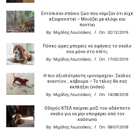
Εντόπισαν σπάνιο ζώο που νόμιζαν ότι είχε
εξαφανιστεί – Μοιάζει με ελάφι και
ποντίκι
By:
Μιχάλης Λεωτσάκος
On:
02/12/2019
Πόσες ώρες μπορείς να αφήνεις το σκύλο
σου μόνο στο σπίτι;
By:
Μιχάλης Λεωτσάκος
On:
17/02/2019
Η πιο αξιολάτρευτη «μονομαχία»: Σκύλος
εναντίον… κάβουρα – Το τέλος θα σας
εκπλήξει (video)
By:
Μιχάλης Λεωτσάκος
On:
14/08/2018
Οδηγός KTΕΛ παίρνει μαζί του αδέσποτο
σκύλο για να μην υποφέρει από τον
καύσωνα
By:
Μιχάλης Λεωτσάκος
On:
08/07/2018