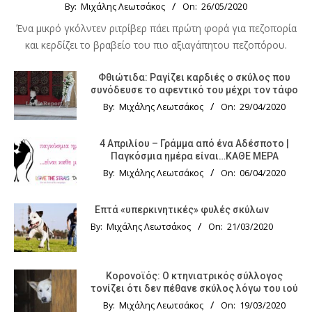
By:
Μιχάλης Λεωτσάκος
On:
26/05/2020
Ένα μικρό γκόλντεν ριτρίβερ πάει πρώτη φορά για πεζοπορία
και κερδίζει το βραβείο του πιο αξιαγάπητου πεζοπόρου.
Φθιώτιδα: Ραγίζει καρδιές ο σκύλος που
συνόδευσε το αφεντικό του μέχρι τον τάφο
By:
Μιχάλης Λεωτσάκος
On:
29/04/2020
4 Απριλίου – Γράμμα από ένα Αδέσποτο |
Παγκόσμια ημέρα είναι…ΚΑΘΕ ΜΕΡΑ
By:
Μιχάλης Λεωτσάκος
On:
06/04/2020
Επτά «υπερκινητικές» φυλές σκύλων
By:
Μιχάλης Λεωτσάκος
On:
21/03/2020
Κορονοϊός: Ο κτηνιατρικός σύλλογος
τονίζει ότι δεν πέθανε σκύλος λόγω του ιού
By:
Μιχάλης Λεωτσάκος
On:
19/03/2020