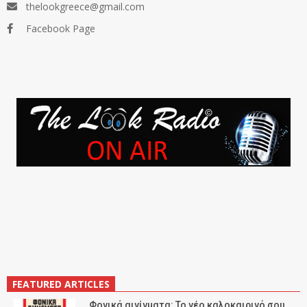
thelookgreece@gmail.com
Facebook Page
FEATURED ARTICLES
Φονικά αινίγματα: Το νέο καλοκαιρινό σου