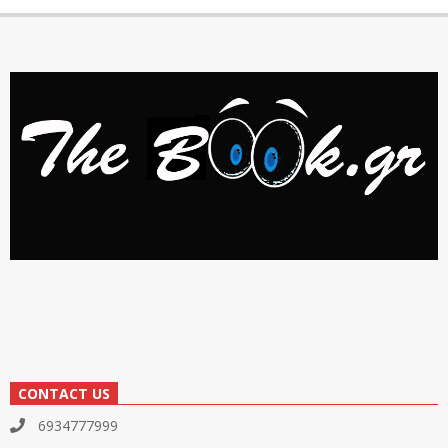
CONTACT US
6934777999