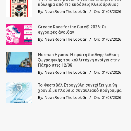
κόλλημα από τις εκδόσεις Κλειδάριθμος
By:
NewsRoom The Look.Gr
On:
01/08/2026
Greece Race for the Cure® 2026: Οι
εγγραφές άνοιξαν
By:
NewsRoom The Look.Gr
On:
01/08/2026
Norman Hyams: Η πρώτη διεθνής έκθεση
ζωγραφικής του καλλιτέχνη ανοίγει στην
Πάτμο στις 12/08
By:
NewsRoom The Look.Gr
On:
01/08/2026
Το Φεστιβάλ Στρογγύλη συνεχίζει για 9η
χρονιά με πλούσιο συναυλιακό πρόγραμμα
By:
NewsRoom The Look.Gr
On:
01/08/2026