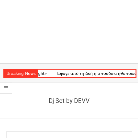
Secondary
ικό «Ray of Light»
Navigation
Breaking News
Έφυγε από τη ζωή η σπουδαία ηθοποιός Μάρω
Menu
Dj Set by DEVV