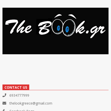
CONTACT US
6934777999
thelookgreece@gmail.com