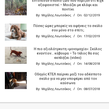
Εντόπισαν σπάνιο ζώο που νόμιζαν ότι είχε
εξαφανιστεί – Μοιάζει με ελάφι και
ποντίκι
By:
Μιχάλης Λεωτσάκος
On:
02/12/2019
Πόσες ώρες μπορείς να αφήνεις το σκύλο
σου μόνο στο σπίτι;
By:
Μιχάλης Λεωτσάκος
On:
17/02/2019
Η πιο αξιολάτρευτη «μονομαχία»: Σκύλος
εναντίον… κάβουρα – Το τέλος θα σας
εκπλήξει (video)
By:
Μιχάλης Λεωτσάκος
On:
14/08/2018
Οδηγός KTΕΛ παίρνει μαζί του αδέσποτο
σκύλο για να μην υποφέρει από τον
καύσωνα
By:
Μιχάλης Λεωτσάκος
On:
08/07/2018