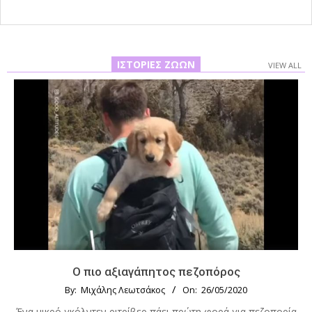
ΙΣΤΟΡΊΕΣ ΖΏΩΝ
VIEW ALL
Ο πιο αξιαγάπητος πεζοπόρος
By:
Μιχάλης Λεωτσάκος
On:
26/05/2020
Ένα μικρό γκόλντεν ριτρίβερ πάει πρώτη φορά για πεζοπορία