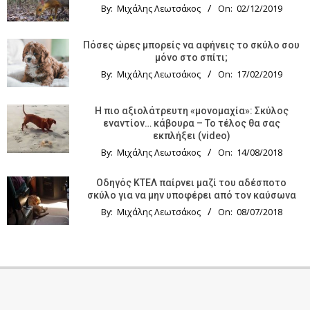
By:
Μιχάλης Λεωτσάκος
On:
02/12/2019
Πόσες ώρες μπορείς να αφήνεις το σκύλο σου
μόνο στο σπίτι;
By:
Μιχάλης Λεωτσάκος
On:
17/02/2019
Η πιο αξιολάτρευτη «μονομαχία»: Σκύλος
εναντίον… κάβουρα – Το τέλος θα σας
εκπλήξει (video)
By:
Μιχάλης Λεωτσάκος
On:
14/08/2018
Οδηγός KTΕΛ παίρνει μαζί του αδέσποτο
σκύλο για να μην υποφέρει από τον καύσωνα
By:
Μιχάλης Λεωτσάκος
On:
08/07/2018