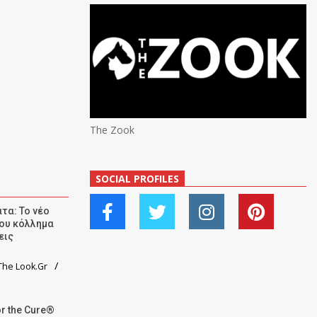
The Zook
SOCIAL PROFILES
τα: Το νέο
ου κόλλημα
εις
he Look.Gr
r the Cure®