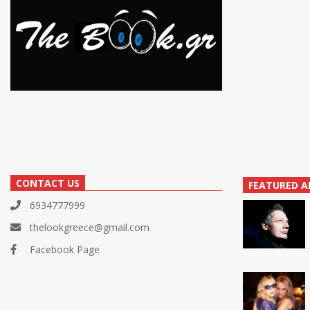
CONTACT US
FEATURED A
6934777999
thelookgreece@gmail.com
Facebook Page