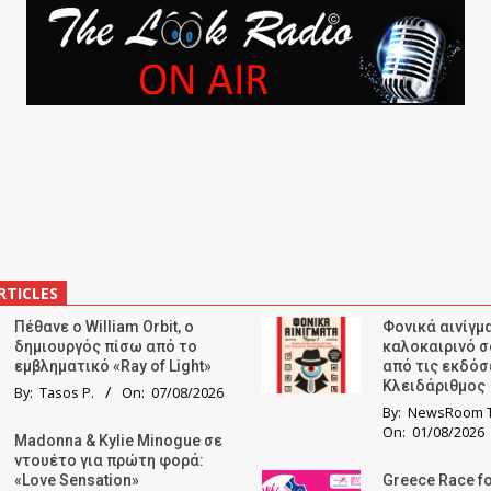
RTICLES
Πέθανε ο William Orbit, ο
Φονικά αινίγμα
δημιουργός πίσω από το
καλοκαιρινό σ
εμβληματικό «Ray of Light»
από τις εκδόσ
Κλειδάριθμος
By:
Tasos P.
On:
07/08/2026
By:
NewsRoom T
On:
01/08/2026
Madonna & Kylie Minogue σε
ντουέτο για πρώτη φορά:
«Love Sensation»
Greece Race fo