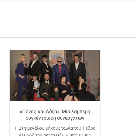
«Πόνος και Δόξα»: Μια λαμπερή
συγκέντρωση συνεργατών
Η 21η μεγάλου μήκους ταινία του Πέδρο
Αλμοδόβαρ αποτελεί μια από τις πιο