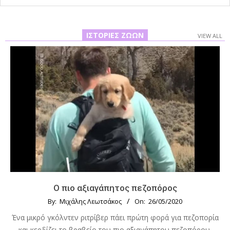
ΙΣΤΟΡΊΕΣ ΖΏΩΝ
VIEW ALL
Ο πιο αξιαγάπητος πεζοπόρος
By:
Μιχάλης Λεωτσάκος
On:
26/05/2020
Ένα μικρό γκόλντεν ριτρίβερ πάει πρώτη φορά για πεζοπορία
και κερδίζει το βραβείο του πιο αξιαγάπητου πεζοπόρου.