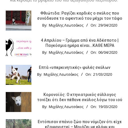
Φθιώτιδα: Ραγίζει καρδιές ο σκύλος που
συνόδευσε το αφεντικό του μέχρι τον τάφο
By:
Μιχάλης Λεωτσάκος
On:
29/04/2020
4 Απριλίου – Γράμμα από ένα Αδέσποτο |
Παγκόσμια ημέρα είναι…ΚΑΘΕ ΜΕΡΑ
By:
Μιχάλης Λεωτσάκος
On:
06/04/2020
Επτά «υπερκινητικές» φυλές σκύλων
By:
Μιχάλης Λεωτσάκος
On:
21/03/2020
Κορονοϊός: Ο κτηνιατρικός σύλλογος
τονίζει ότι δεν πέθανε σκύλος λόγω του ιού
By:
Μιχάλης Λεωτσάκος
On:
19/03/2020
Εντόπισαν σπάνιο ζώο που νόμιζαν ότι είχε
εξαφανιστεί – Μοιάζει με ελάφι και