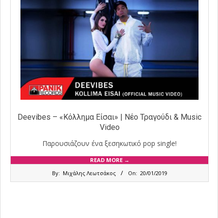
Deevibes – «Κόλλημα Είσαι» | Νέο Τραγούδι & Music
Video
Παρουσιάζουν ένα ξεσηκωτικό pop single!
READ MORE →
2019-
By:
Μιχάλης Λεωτσάκος
On:
20/01/2019
01-
20