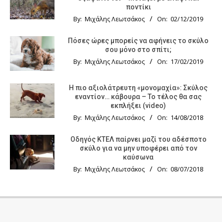
ποντίκι
By:
Μιχάλης Λεωτσάκος
On:
02/12/2019
Πόσες ώρες μπορείς να αφήνεις το σκύλο
σου μόνο στο σπίτι;
By:
Μιχάλης Λεωτσάκος
On:
17/02/2019
Η πιο αξιολάτρευτη «μονομαχία»: Σκύλος
εναντίον… κάβουρα – Το τέλος θα σας
εκπλήξει (video)
By:
Μιχάλης Λεωτσάκος
On:
14/08/2018
Οδηγός KTΕΛ παίρνει μαζί του αδέσποτο
σκύλο για να μην υποφέρει από τον
καύσωνα
By:
Μιχάλης Λεωτσάκος
On:
08/07/2018