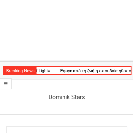
Secondary
ατικό «Ray of Light»
Navigation
Breaking News
Έφυγε από τη ζωή η σπουδαία ηθοποιός Μά
Menu
Dominik Stars