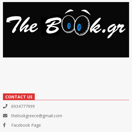
CONTACT US
6934777999
thelookgreece@gmail.com
Facebook Page