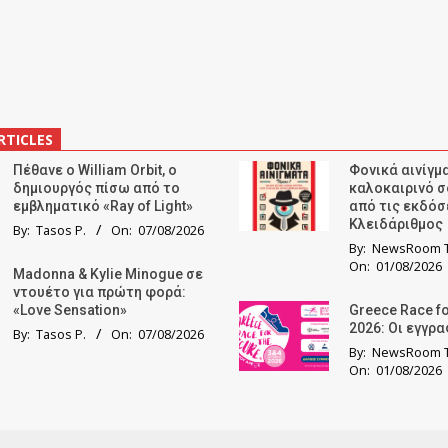
RTICLES
Πέθανε ο William Orbit, ο
Φονικά αινίγμα
δημιουργός πίσω από το
καλοκαιρινό σ
εμβληματικό «Ray of Light»
από τις εκδόσ
Κλειδάριθμος
By:
Tasos P.
On:
07/08/2026
By:
NewsRoom T
On:
01/08/2026
Madonna & Kylie Minogue σε
ντουέτο για πρώτη φορά:
«Love Sensation»
Greece Race fo
2026: Οι εγγρ
By:
Tasos P.
On:
07/08/2026
By:
NewsRoom T
On:
01/08/2026