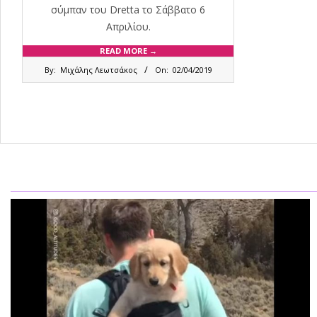
σύμπαν του Dretta το Σάββατο 6
Απριλίου.
READ MORE →
2019-
By:
Μιχάλης Λεωτσάκος
On:
02/04/2019
04-
02