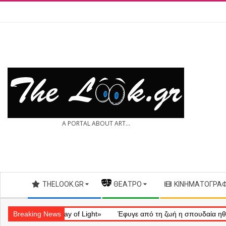
Skip
to
content
THE
A PORTAL ABOUT ART...
LOOK.GR
Secondary
THELOOK.GR
— ΘΈΑΤΡΟ
ΚΙΝΗΜΑΤΟΓΡΆ
Navigation
Menu
ληματικό «Ray of Light»
Breaking News
Έφυγε από τη ζωή η σπουδαία ηθοποιός