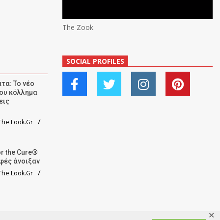
The Zook
SOCIAL PROFILES
τα: Το νέο
ου κόλλημα
εις
he Look.Gr
r the Cure®
αφές άνοιξαν
he Look.Gr
✕