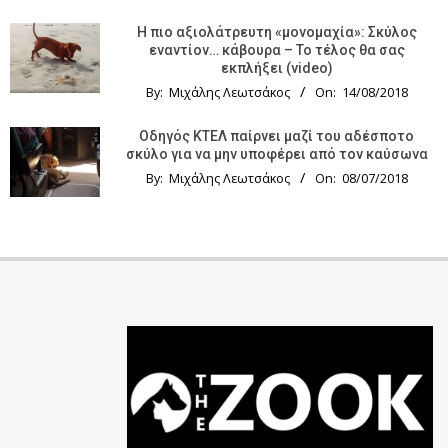
Η πιο αξιολάτρευτη «μονομαχία»: Σκύλος
εναντίον… κάβουρα – Το τέλος θα σας
εκπλήξει (video)
By:
Μιχάλης Λεωτσάκος
On:
14/08/2018
Οδηγός KTΕΛ παίρνει μαζί του αδέσποτο
σκύλο για να μην υποφέρει από τον καύσωνα
By:
Μιχάλης Λεωτσάκος
On:
08/07/2018