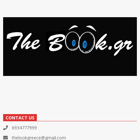
CONTACT US
6934777999
thelookgreece@gmail.com