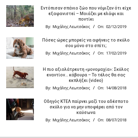
Εντόπισαν σπάνιο ζώο που νόμιζαν ότι είχε
εξαφανιστεί – Μοιάζει με ελάφι και
ποντίκι
By:
Μιχάλης Λεωτσάκος
On:
02/12/2019
Πόσες ώρες μπορείς να αφήνεις το σκύλο
σου μόνο στο σπίτι;
By:
Μιχάλης Λεωτσάκος
On:
17/02/2019
Η πιο αξιολάτρευτη «μονομαχία»: Σκύλος
εναντίον… κάβουρα – Το τέλος θα σας
εκπλήξει (video)
By:
Μιχάλης Λεωτσάκος
On:
14/08/2018
Οδηγός KTΕΛ παίρνει μαζί του αδέσποτο
σκύλο για να μην υποφέρει από τον
καύσωνα
By:
Μιχάλης Λεωτσάκος
On:
08/07/2018