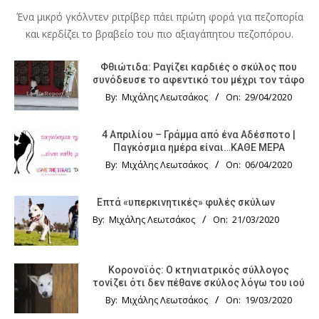
Ένα μικρό γκόλντεν ριτρίβερ πάει πρώτη φορά για πεζοπορία
και κερδίζει το βραβείο του πιο αξιαγάπητου πεζοπόρου.
Φθιώτιδα: Ραγίζει καρδιές ο σκύλος που
συνόδευσε το αφεντικό του μέχρι τον τάφο
By:
Μιχάλης Λεωτσάκος
On:
29/04/2020
4 Απριλίου – Γράμμα από ένα Αδέσποτο |
Παγκόσμια ημέρα είναι…ΚΑΘΕ ΜΕΡΑ
By:
Μιχάλης Λεωτσάκος
On:
06/04/2020
Επτά «υπερκινητικές» φυλές σκύλων
By:
Μιχάλης Λεωτσάκος
On:
21/03/2020
Κορονοϊός: Ο κτηνιατρικός σύλλογος
τονίζει ότι δεν πέθανε σκύλος λόγω του ιού
By:
Μιχάλης Λεωτσάκος
On:
19/03/2020