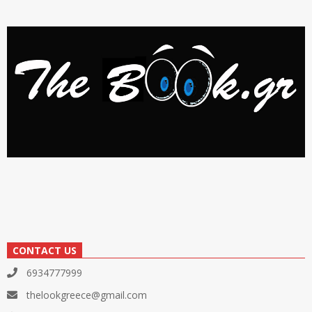
CONTACT US
6934777999
thelookgreece@gmail.com