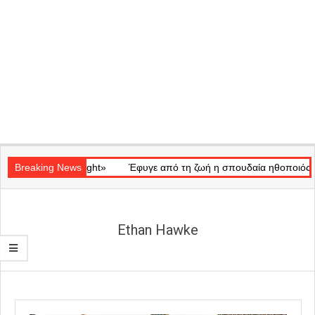
Secondary
ό «Ray of Light»
Navigation
Breaking News
Έφυγε από τη ζωή η σπουδαία ηθοποιός Μάρω 
Menu
Ethan Hawke