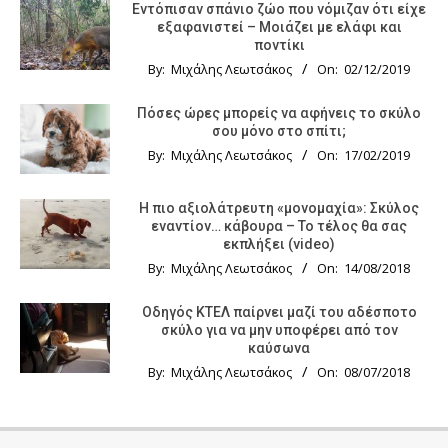
Εντόπισαν σπάνιο ζώο που νόμιζαν ότι είχε
εξαφανιστεί – Μοιάζει με ελάφι και
ποντίκι
By:
Μιχάλης Λεωτσάκος
On:
02/12/2019
Πόσες ώρες μπορείς να αφήνεις το σκύλο
σου μόνο στο σπίτι;
By:
Μιχάλης Λεωτσάκος
On:
17/02/2019
Η πιο αξιολάτρευτη «μονομαχία»: Σκύλος
εναντίον… κάβουρα – Το τέλος θα σας
εκπλήξει (video)
By:
Μιχάλης Λεωτσάκος
On:
14/08/2018
Οδηγός KTΕΛ παίρνει μαζί του αδέσποτο
σκύλο για να μην υποφέρει από τον
καύσωνα
By:
Μιχάλης Λεωτσάκος
On:
08/07/2018