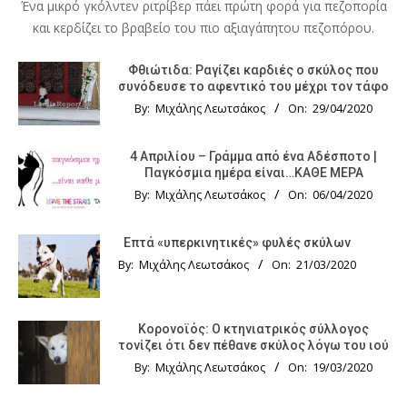
Ένα μικρό γκόλντεν ριτρίβερ πάει πρώτη φορά για πεζοπορία
και κερδίζει το βραβείο του πιο αξιαγάπητου πεζοπόρου.
Φθιώτιδα: Ραγίζει καρδιές ο σκύλος που
συνόδευσε το αφεντικό του μέχρι τον τάφο
By:
Μιχάλης Λεωτσάκος
On:
29/04/2020
4 Απριλίου – Γράμμα από ένα Αδέσποτο |
Παγκόσμια ημέρα είναι…ΚΑΘΕ ΜΕΡΑ
By:
Μιχάλης Λεωτσάκος
On:
06/04/2020
Επτά «υπερκινητικές» φυλές σκύλων
By:
Μιχάλης Λεωτσάκος
On:
21/03/2020
Κορονοϊός: Ο κτηνιατρικός σύλλογος
τονίζει ότι δεν πέθανε σκύλος λόγω του ιού
By:
Μιχάλης Λεωτσάκος
On:
19/03/2020