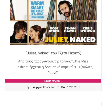
“Juliet, Naked” του Τζέσι Πέρετζ
Από τους παραγωγούς της ταινίας “Little Miss
Sunshine” έρχεται η δραματική κομεντί “Η Τζούλιετ,
Γυμνή”.
READ MORE →
2018-
By:
Γιώργος Κολέτσας
On:
17/09/2018
09-
17