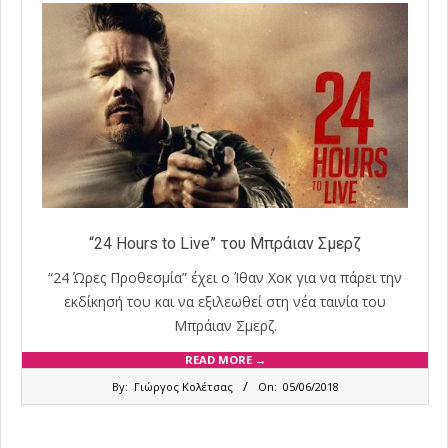
“24 Hours to Live” του Μπράιαν Σμερζ
“24 Ώρες Προθεσμία” έχει ο Ίθαν Χοκ για να πάρει την
εκδίκησή του και να εξιλεωθεί στη νέα ταινία του
Μπράιαν Σμερζ.
READ MORE →
2018-
By:
Γιώργος Κολέτσας
On:
05/06/2018
06-
05