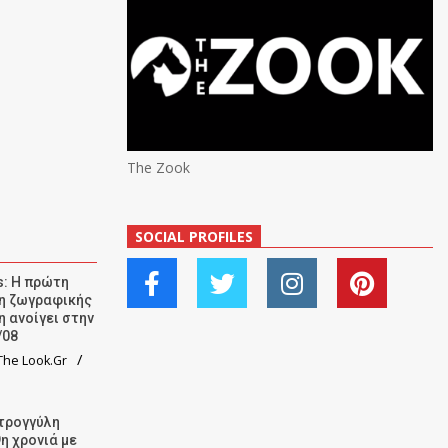
The Zook
SOCIAL PROFILES
: Η πρώτη
ση ζωγραφικής
η ανοίγει στην
/08
he Look.Gr
τρογγύλη
9η χρονιά με