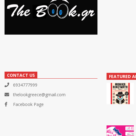
CONTACT US
FEATURED A
6934777999
thelookgreece@gmail.com
Facebook Page