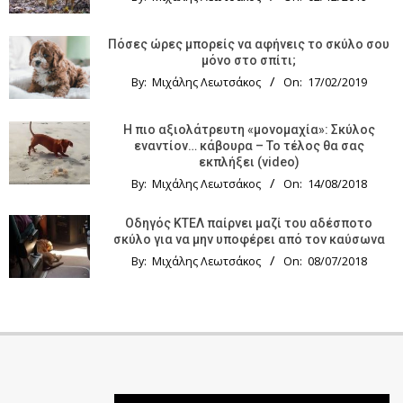
Πόσες ώρες μπορείς να αφήνεις το σκύλο σου
μόνο στο σπίτι;
By:
Μιχάλης Λεωτσάκος
On:
17/02/2019
Η πιο αξιολάτρευτη «μονομαχία»: Σκύλος
εναντίον… κάβουρα – Το τέλος θα σας
εκπλήξει (video)
By:
Μιχάλης Λεωτσάκος
On:
14/08/2018
Οδηγός KTΕΛ παίρνει μαζί του αδέσποτο
σκύλο για να μην υποφέρει από τον καύσωνα
By:
Μιχάλης Λεωτσάκος
On:
08/07/2018