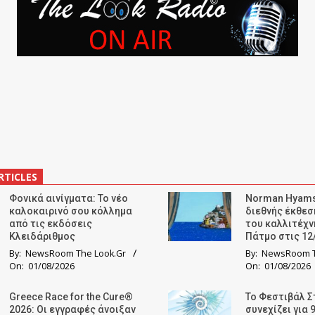
RTICLES
Φονικά αινίγματα: Το νέο
Norman Hyams
καλοκαιρινό σου κόλλημα
διεθνής έκθε
από τις εκδόσεις
του καλλιτέχν
Κλειδάριθμος
Πάτμο στις 12
By:
NewsRoom The Look.Gr
By:
NewsRoom T
On:
01/08/2026
On:
01/08/2026
Greece Race for the Cure®
Το Φεστιβάλ Σ
2026: Οι εγγραφές άνοιξαν
συνεχίζει για 