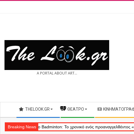
Skip
to
content
THE
A PORTAL ABOUT ART...
LOOK.GR
Secondary
THELOOK.GR
— ΘΈΑΤΡΟ
ΚΙΝΗΜΑΤΟΓΡΆ
Navigation
Menu
Breaking News
Θέατρο Badminton: Το χρονικό ενός προαναγγελθέντος «εγκλήματος