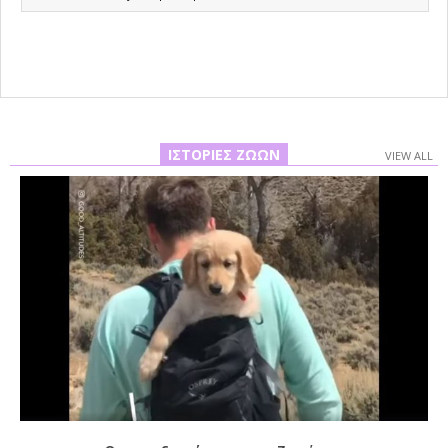
02-
22
ΙΣΤΟΡΊΕΣ ΖΏΩΝ
VIEW ALL