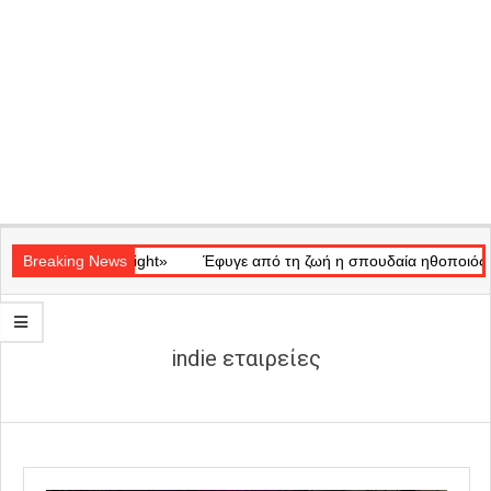
Secondary
κό «Ray of Light»
Navigation
Breaking News
Έφυγε από τη ζωή η σπουδαία ηθοποιός Μάρω
Menu
indie εταιρείες