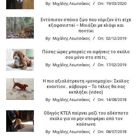
By:
Μιχάλης Λεωτσάκος
On:
19/03/2020
Εντόπισαν σπάνιο ζώο που νόμιζαν ότι είχε
εξαφανιστεί – Μοιάζει με ελάφι και
ποντίκι
By:
Μιχάλης Λεωτσάκος
On:
02/12/2019
Πόσες ώρες μπορείς να αφήνεις το σκύλο
σου μόνο στο σπίτι;
By:
Μιχάλης Λεωτσάκος
On:
17/02/2019
Η πιο αξιολάτρευτη «μονομαχία»: Σκύλος
εναντίον… κάβουρα – Το τέλος θα σας
εκπλήξει (video)
By:
Μιχάλης Λεωτσάκος
On:
14/08/2018
Οδηγός KTΕΛ παίρνει μαζί του αδέσποτο
σκύλο για να μην υποφέρει από τον
καύσωνα
By:
Μιχάλης Λεωτσάκος
On:
08/07/2018