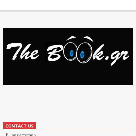
CONTACT US
6934777999