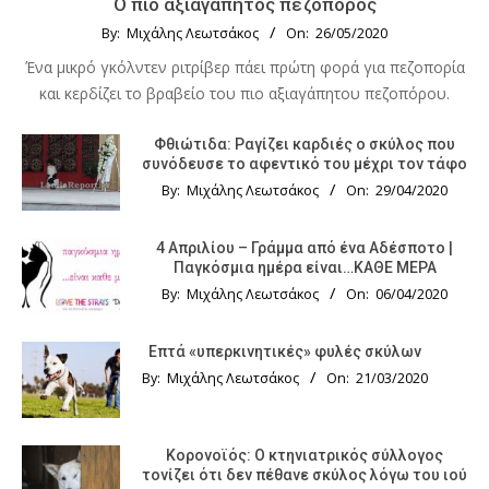
Ο πιο αξιαγάπητος πεζοπόρος
By:
Μιχάλης Λεωτσάκος
On:
26/05/2020
Ένα μικρό γκόλντεν ριτρίβερ πάει πρώτη φορά για πεζοπορία
και κερδίζει το βραβείο του πιο αξιαγάπητου πεζοπόρου.
Φθιώτιδα: Ραγίζει καρδιές ο σκύλος που
συνόδευσε το αφεντικό του μέχρι τον τάφο
By:
Μιχάλης Λεωτσάκος
On:
29/04/2020
4 Απριλίου – Γράμμα από ένα Αδέσποτο |
Παγκόσμια ημέρα είναι…ΚΑΘΕ ΜΕΡΑ
By:
Μιχάλης Λεωτσάκος
On:
06/04/2020
Επτά «υπερκινητικές» φυλές σκύλων
By:
Μιχάλης Λεωτσάκος
On:
21/03/2020
Κορονοϊός: Ο κτηνιατρικός σύλλογος
τονίζει ότι δεν πέθανε σκύλος λόγω του ιού