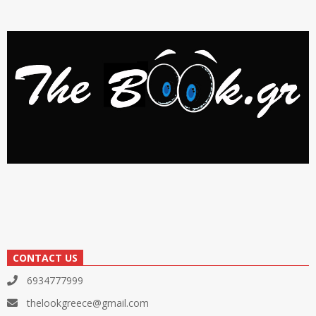
CONTACT US
6934777999
thelookgreece@gmail.com