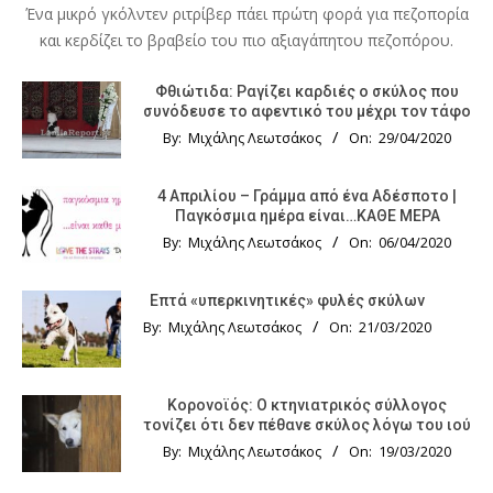
Ένα μικρό γκόλντεν ριτρίβερ πάει πρώτη φορά για πεζοπορία
και κερδίζει το βραβείο του πιο αξιαγάπητου πεζοπόρου.
Φθιώτιδα: Ραγίζει καρδιές ο σκύλος που
συνόδευσε το αφεντικό του μέχρι τον τάφο
By:
Μιχάλης Λεωτσάκος
On:
29/04/2020
4 Απριλίου – Γράμμα από ένα Αδέσποτο |
Παγκόσμια ημέρα είναι…ΚΑΘΕ ΜΕΡΑ
By:
Μιχάλης Λεωτσάκος
On:
06/04/2020
Επτά «υπερκινητικές» φυλές σκύλων
By:
Μιχάλης Λεωτσάκος
On:
21/03/2020
Κορονοϊός: Ο κτηνιατρικός σύλλογος
τονίζει ότι δεν πέθανε σκύλος λόγω του ιού
By:
Μιχάλης Λεωτσάκος
On:
19/03/2020