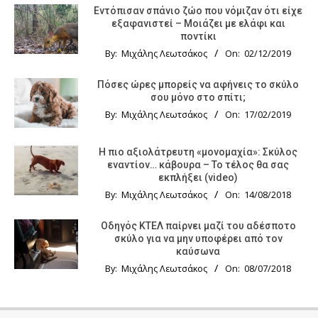
Εντόπισαν σπάνιο ζώο που νόμιζαν ότι είχε
εξαφανιστεί – Μοιάζει με ελάφι και
ποντίκι
By:
Μιχάλης Λεωτσάκος
On:
02/12/2019
Πόσες ώρες μπορείς να αφήνεις το σκύλο
σου μόνο στο σπίτι;
By:
Μιχάλης Λεωτσάκος
On:
17/02/2019
Η πιο αξιολάτρευτη «μονομαχία»: Σκύλος
εναντίον… κάβουρα – Το τέλος θα σας
εκπλήξει (video)
By:
Μιχάλης Λεωτσάκος
On:
14/08/2018
Οδηγός KTΕΛ παίρνει μαζί του αδέσποτο
σκύλο για να μην υποφέρει από τον
καύσωνα
By:
Μιχάλης Λεωτσάκος
On:
08/07/2018