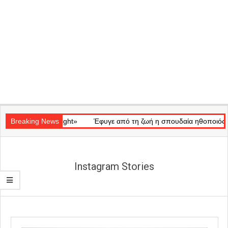
Secondary
κό «Ray of Light»
Navigation
Breaking News
Έφυγε από τη ζωή η σπουδαία ηθοποιός Μάρω
Menu
Instagram Stories