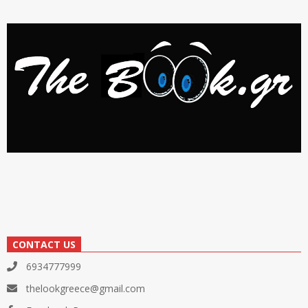
CONTACT US
6934777999
thelookgreece@gmail.com