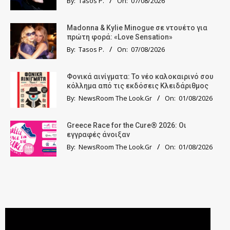
By:
Tasos P.
On:
07/08/2026
Madonna & Kylie Minogue σε ντουέτο για
πρώτη φορά: «Love Sensation»
By:
Tasos P.
On:
07/08/2026
Φονικά αινίγματα: Το νέο καλοκαιρινό σου
κόλλημα από τις εκδόσεις Κλειδάριθμος
By:
NewsRoom The Look.Gr
On:
01/08/2026
Greece Race for the Cure® 2026: Οι
εγγραφές άνοιξαν
By:
NewsRoom The Look.Gr
On:
01/08/2026