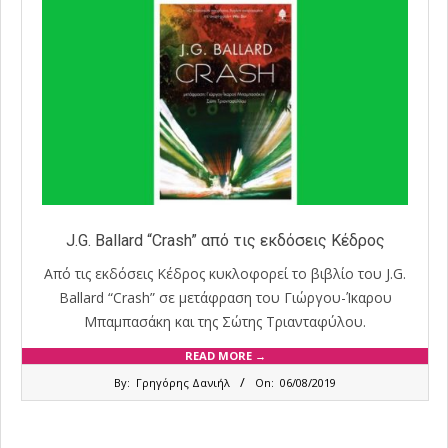
J.G. Ballard “Crash” από τις εκδόσεις Κέδρος
Από τις εκδόσεις Κέδρος κυκλοφορεί το βιβλίο του J.G.
Ballard “Crash” σε μετάφραση του Γιώργου-Ίκαρου
Μπαμπασάκη και της Σώτης Τριανταφύλου.
READ MORE →
2019-
By:
Γρηγόρης Δανιήλ
On:
06/08/2019
08-
06