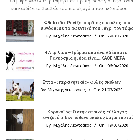
Ένα μικρό γκόλντεν ριτρίβερ πάει πρώτη φορά για πεζοπορία
και κερδίζει το βραβείο του πιο αξιαγάπητου πεζοπόρου.
Φθιώτιδα: Ραγίζει καρδιές ο σκύλος που
συνόδευσε το αφεντικό του μέχρι τον τάφο
By:
Μιχάλης Λεωτσάκος
On:
29/04/2020
4 Απριλίου – Γράμμα από ένα Αδέσποτο |
Παγκόσμια ημέρα είναι…ΚΑΘΕ ΜΕΡΑ
By:
Μιχάλης Λεωτσάκος
On:
06/04/2020
Επτά «υπερκινητικές» φυλές σκύλων
By:
Μιχάλης Λεωτσάκος
On:
21/03/2020
Κορονοϊός: Ο κτηνιατρικός σύλλογος
τονίζει ότι δεν πέθανε σκύλος λόγω του ιού
By:
Μιχάλης Λεωτσάκος
On:
19/03/2020