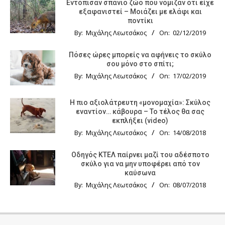
Εντόπισαν σπάνιο ζώο που νόμιζαν ότι είχε
εξαφανιστεί – Μοιάζει με ελάφι και
ποντίκι
By:
Μιχάλης Λεωτσάκος
On:
02/12/2019
Πόσες ώρες μπορείς να αφήνεις το σκύλο
σου μόνο στο σπίτι;
By:
Μιχάλης Λεωτσάκος
On:
17/02/2019
Η πιο αξιολάτρευτη «μονομαχία»: Σκύλος
εναντίον… κάβουρα – Το τέλος θα σας
εκπλήξει (video)
By:
Μιχάλης Λεωτσάκος
On:
14/08/2018
Οδηγός KTΕΛ παίρνει μαζί του αδέσποτο
σκύλο για να μην υποφέρει από τον
καύσωνα
By:
Μιχάλης Λεωτσάκος
On:
08/07/2018