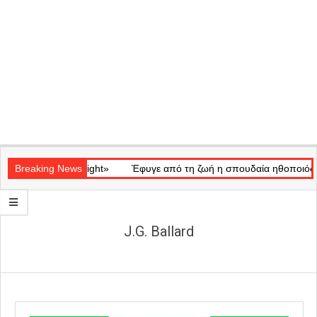
Secondary
ικό «Ray of Light»
Navigation
Breaking News
Έφυγε από τη ζωή η σπουδαία ηθοποιός Μάρω
Menu
J.G. Ballard