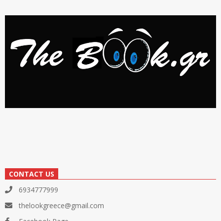
CONTACT US
6934777999
thelookgreece@gmail.com