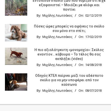
Εντόπισαν σπάνιο ζώο που νόμιζαν ότι είχε
εξαφανιστεί – Μοιάζει με ελάφι και
ποντίκι
By:
Μιχάλης Λεωτσάκος
On:
02/12/2019
Πόσες ώρες μπορείς να αφήνεις το σκύλο
σου μόνο στο σπίτι;
By:
Μιχάλης Λεωτσάκος
On:
17/02/2019
Η πιο αξιολάτρευτη «μονομαχία»: Σκύλος
εναντίον… κάβουρα – Το τέλος θα σας
εκπλήξει (video)
By:
Μιχάλης Λεωτσάκος
On:
14/08/2018
Οδηγός KTΕΛ παίρνει μαζί του αδέσποτο
σκύλο για να μην υποφέρει από τον
καύσωνα
By:
Μιχάλης Λεωτσάκος
On:
08/07/2018