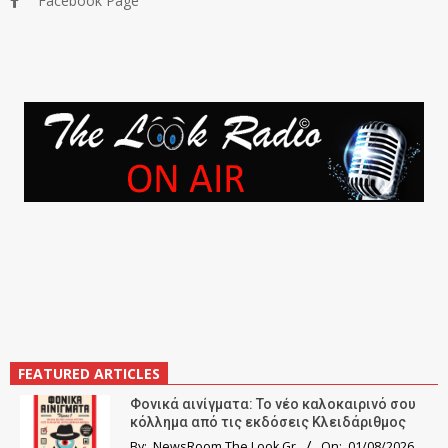
Facebook Page
FEATURED ARTICLES
Φονικά αινίγματα: Το νέο καλοκαιρινό σου
κόλλημα από τις εκδόσεις Κλειδάριθμος
By:
NewsRoom The Look.Gr
On:
01/08/2026