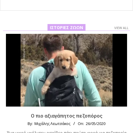
ΙΣΤΟΡΊΕΣ ΖΏΩΝ
VIEW ALL
Ο πιο αξιαγάπητος πεζοπόρος
By:
Μιχάλης Λεωτσάκος
On:
26/05/2020
Ένα μικρό γκόλντεν ριτρίβερ πάει πρώτη φορά για πεζοπορία