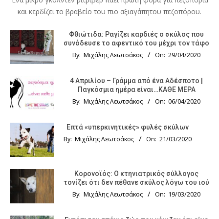
και κερδίζει το βραβείο του πιο αξιαγάπητου πεζοπόρου.
Φθιώτιδα: Ραγίζει καρδιές ο σκύλος που
συνόδευσε το αφεντικό του μέχρι τον τάφο
By:
Μιχάλης Λεωτσάκος
On:
29/04/2020
4 Απριλίου – Γράμμα από ένα Αδέσποτο |
Παγκόσμια ημέρα είναι…ΚΑΘΕ ΜΕΡΑ
By:
Μιχάλης Λεωτσάκος
On:
06/04/2020
Επτά «υπερκινητικές» φυλές σκύλων
By:
Μιχάλης Λεωτσάκος
On:
21/03/2020
Κορονοϊός: Ο κτηνιατρικός σύλλογος
τονίζει ότι δεν πέθανε σκύλος λόγω του ιού
By:
Μιχάλης Λεωτσάκος
On:
19/03/2020