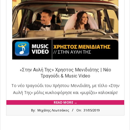
«Στην Αυλή Της» Χρηστος Μενιδιάτης | Νέο
Τραγούδι & Music Video
Το νέο τραγούδι του Χρήστου Μενιδιάτη, με τίτλο «Στην
Αυλή Της» μόλις κυκλοφόρησε και «μυρίζει» καλοκαίρι!
READ MORE →
2019-
By:
Μιχάλης Λεωτσάκος
On:
31/05/2019
05-
31