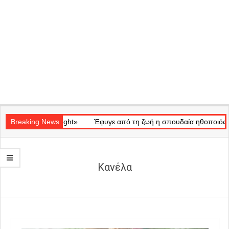
Secondary
κό «Ray of Light»
Navigation
Breaking News
Έφυγε από τη ζωή η σπουδαία ηθοποιός Μάρω 
Menu
Κανέλα