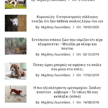
Κορονοϊός: Ο κτηνιατρικός σύλλογος
τονίζει ότι δεν πέθανε σκύλος λόγω του ιού
By:
Μιχάλης Λεωτσάκος
On:
19/03/2020
Εντόπισαν σπάνιο ζώο που νόμιζαν ότι είχε
εξαφανιστεί – Μοιάζει με ελάφι και
ποντίκι
By:
Μιχάλης Λεωτσάκος
On:
02/12/2019
Πόσες ώρες μπορείς να αφήνεις το σκύλο
σου μόνο στο σπίτι;
By:
Μιχάλης Λεωτσάκος
On:
17/02/2019
Η πιο αξιολάτρευτη «μονομαχία»: Σκύλος
εναντίον… κάβουρα – Το τέλος θα σας
εκπλήξει (video)
By:
Μιχάλης Λεωτσάκος
On:
14/08/2018