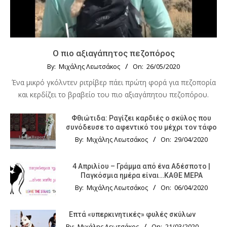
Ο πιο αξιαγάπητος πεζοπόρος
By:
Μιχάλης Λεωτσάκος
On:
26/05/2020
Ένα μικρό γκόλντεν ριτρίβερ πάει πρώτη φορά για πεζοπορία
και κερδίζει το βραβείο του πιο αξιαγάπητου πεζοπόρου.
Φθιώτιδα: Ραγίζει καρδιές ο σκύλος που
συνόδευσε το αφεντικό του μέχρι τον τάφο
By:
Μιχάλης Λεωτσάκος
On:
29/04/2020
4 Απριλίου – Γράμμα από ένα Αδέσποτο |
Παγκόσμια ημέρα είναι…ΚΑΘΕ ΜΕΡΑ
By:
Μιχάλης Λεωτσάκος
On:
06/04/2020
Επτά «υπερκινητικές» φυλές σκύλων
By:
Μιχάλης Λεωτσάκος
On:
21/03/2020