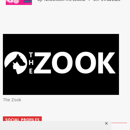
The Zook
SOCIAL PROFILES
✕