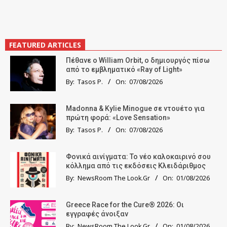
FEATURED ARTICLES
Πέθανε ο William Orbit, ο δημιουργός πίσω
από το εμβληματικό «Ray of Light»
By:
Tasos P.
On:
07/08/2026
Madonna & Kylie Minogue σε ντουέτο για
πρώτη φορά: «Love Sensation»
By:
Tasos P.
On:
07/08/2026
Φονικά αινίγματα: Το νέο καλοκαιρινό σου
κόλλημα από τις εκδόσεις Κλειδάριθμος
By:
NewsRoom The Look.Gr
On:
01/08/2026
Greece Race for the Cure® 2026: Οι
εγγραφές άνοιξαν
By:
NewsRoom The Look.Gr
On:
01/08/2026