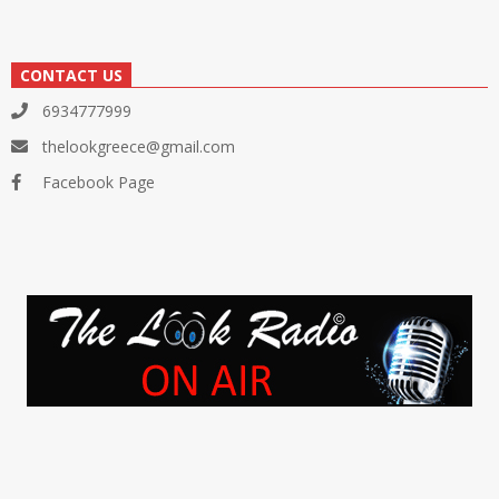
CONTACT US
6934777999
thelookgreece@gmail.com
Facebook Page