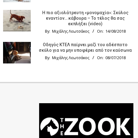
Η πιο αξιολάτρευτη «μονομαχία»: Σκύλος
εναντίον… κάβουρα – Το τέλος θα σας
εκπλήξει (video)
By:
Μιχάλης Λεωτσάκος
On:
14/08/2018
Οδηγός KTΕΛ παίρνει μαζί του αδέσποτο
σκύλο για να μην υποφέρει από τον καύσωνα
By:
Μιχάλης Λεωτσάκος
On:
08/07/2018