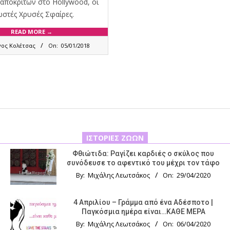
αποκριτών στο Hollywood, οι
στές Χρυσές Σφαίρες.
READ MORE →
γος Κολέτσας
On:
05/01/2018
ΙΣΤΟΡΊΕΣ ΖΏΩΝ
Φθιώτιδα: Ραγίζει καρδιές ο σκύλος που
συνόδευσε το αφεντικό του μέχρι τον τάφο
By:
Μιχάλης Λεωτσάκος
On:
29/04/2020
4 Απριλίου – Γράμμα από ένα Αδέσποτο |
Παγκόσμια ημέρα είναι…ΚΑΘΕ ΜΕΡΑ
By:
Μιχάλης Λεωτσάκος
On:
06/04/2020