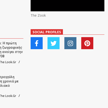
The Zook
SOCIAL PROFILES
: Η πρώτη
ση ζωγραφικής
η ανοίγει στην
/08
he Look.Gr
τρογγύλη
9η χρονιά με
υλιακό
he Look.Gr