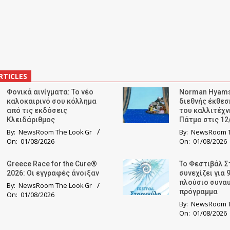
RTICLES
Φονικά αινίγματα: Το νέο
Norman Hyams
καλοκαιρινό σου κόλλημα
διεθνής έκθε
από τις εκδόσεις
του καλλιτέχν
Κλειδάριθμος
Πάτμο στις 12
By:
NewsRoom The Look.Gr
By:
NewsRoom T
On:
01/08/2026
On:
01/08/2026
Greece Race for the Cure®
Το Φεστιβάλ Σ
2026: Οι εγγραφές άνοιξαν
συνεχίζει για 
πλούσιο συνα
By:
NewsRoom The Look.Gr
πρόγραμμα
On:
01/08/2026
By:
NewsRoom T
On:
01/08/2026