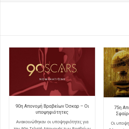
90η Απονομή Βραβείων Όσκαρ – Οι
75η Απ
υποψηφιότητες
Σφαίρ
Ανακοινώθηκαν οι υποψηφιότητες για
Οι υποψη
την 90η Τελετή Απονομής των Βραβείων