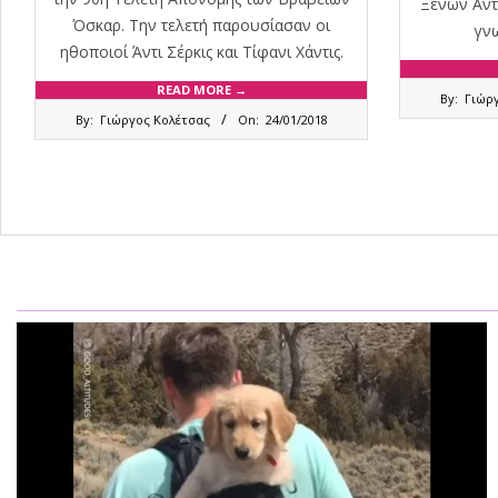
Ξένων Αντ
Όσκαρ. Την τελετή παρουσίασαν οι
γνω
ηθοποιοί Άντι Σέρκις και Τίφανι Χάντις.
2018-
READ MORE →
By:
Γιώρ
2018-
01-
By:
Γιώργος Κολέτσας
On:
24/01/2018
01-
05
24