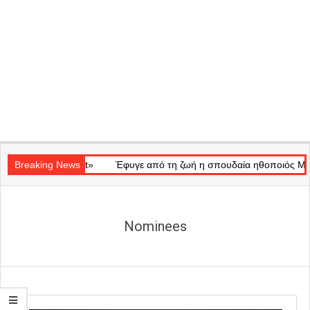
Secondary
Ray of Light»
Navigation
Breaking News
Έφυγε από τη ζωή η σπουδαία ηθοποιός Μάρω Κον
Menu
Nominees