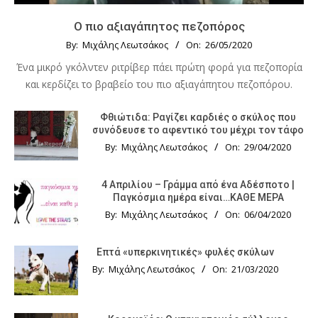
Ο πιο αξιαγάπητος πεζοπόρος
By:
Μιχάλης Λεωτσάκος
On:
26/05/2020
Ένα μικρό γκόλντεν ριτρίβερ πάει πρώτη φορά για πεζοπορία
και κερδίζει το βραβείο του πιο αξιαγάπητου πεζοπόρου.
Φθιώτιδα: Ραγίζει καρδιές ο σκύλος που
συνόδευσε το αφεντικό του μέχρι τον τάφο
By:
Μιχάλης Λεωτσάκος
On:
29/04/2020
4 Απριλίου – Γράμμα από ένα Αδέσποτο |
Παγκόσμια ημέρα είναι…ΚΑΘΕ ΜΕΡΑ
By:
Μιχάλης Λεωτσάκος
On:
06/04/2020
Επτά «υπερκινητικές» φυλές σκύλων
By:
Μιχάλης Λεωτσάκος
On:
21/03/2020