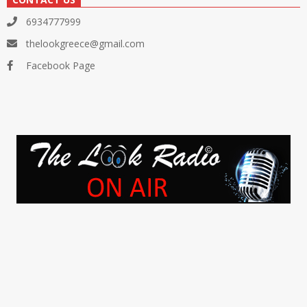
6934777999
thelookgreece@gmail.com
Facebook Page