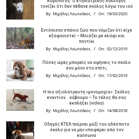
Κορονοϊός: Ο κτηνιατρικός σύλλογος
τονίζει ότι δεν πέθανε σκύλος λόγω του ιού
By:
Μιχάλης Λεωτσάκος
On:
19/03/2020
Εντόπισαν σπάνιο ζώο που νόμιζαν ότι είχε
εξαφανιστεί – Μοιάζει με ελάφι και
ποντίκι
By:
Μιχάλης Λεωτσάκος
On:
02/12/2019
Πόσες ώρες μπορείς να αφήνεις το σκύλο
σου μόνο στο σπίτι;
By:
Μιχάλης Λεωτσάκος
On:
17/02/2019
Η πιο αξιολάτρευτη «μονομαχία»: Σκύλος
εναντίον… κάβουρα – Το τέλος θα σας
εκπλήξει (video)
By:
Μιχάλης Λεωτσάκος
On:
14/08/2018
Οδηγός KTΕΛ παίρνει μαζί του αδέσποτο
σκύλο για να μην υποφέρει από τον
καύσωνα