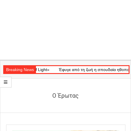
Secondary
ατικό «Ray of Light»
Navigation
Breaking News
Έφυγε από τη ζωή η σπουδαία ηθοποιός Μ
Menu
Ο Έρωτας