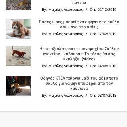
ποντίκι
By:
Μιχάλης Λεωτσάκος
On:
02/12/2019
Πόσες ώρες μπορείς να αφήνεις το σκύλο
σου μόνο στο σπίτι;
By:
Μιχάλης Λεωτσάκος
On:
17/02/2019
Η πιο αξιολάτρευτη «μονομαχία»: Σκύλος
εναντίον… κάβουρα – Το τέλος θα σας
εκπλήξει (video)
By:
Μιχάλης Λεωτσάκος
On:
14/08/2018
Οδηγός KTΕΛ παίρνει μαζί του αδέσποτο
σκύλο για να μην υποφέρει από τον
καύσωνα
By:
Μιχάλης Λεωτσάκος
On:
08/07/2018