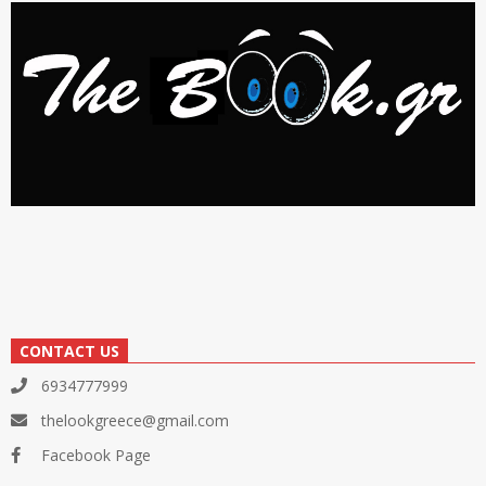
CONTACT US
6934777999
thelookgreece@gmail.com
Facebook Page