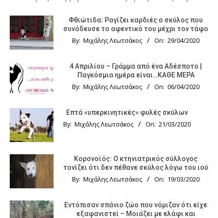
Φθιώτιδα: Ραγίζει καρδιές ο σκύλος που
συνόδευσε το αφεντικό του μέχρι τον τάφο
By:
Μιχάλης Λεωτσάκος
On:
29/04/2020
4 Απριλίου – Γράμμα από ένα Αδέσποτο |
Παγκόσμια ημέρα είναι…ΚΑΘΕ ΜΕΡΑ
By:
Μιχάλης Λεωτσάκος
On:
06/04/2020
Επτά «υπερκινητικές» φυλές σκύλων
By:
Μιχάλης Λεωτσάκος
On:
21/03/2020
Κορονοϊός: Ο κτηνιατρικός σύλλογος
τονίζει ότι δεν πέθανε σκύλος λόγω του ιού
By:
Μιχάλης Λεωτσάκος
On:
19/03/2020
Εντόπισαν σπάνιο ζώο που νόμιζαν ότι είχε
εξαφανιστεί – Μοιάζει με ελάφι και