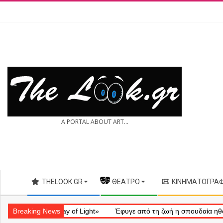
Skip
to
content
THE
A PORTAL ABOUT ART...
LOOK.GR
Secondary
THELOOK.GR
— ΘΈΑΤΡΟ
ΚΙΝΗΜΑΤΟΓΡΆ
Navigation
Menu
ηματικό «Ray of Light»
Breaking News
Έφυγε από τη ζωή η σπουδαία ηθοποιός