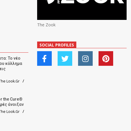
The Zook
SOCIAL PROFILES
τα: Το νέο
ου κόλλημα
εις
he Look.Gr
r the Cure®
αφές άνοιξαν
he Look.Gr