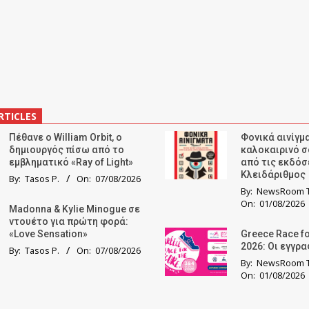
RTICLES
Πέθανε ο William Orbit, ο
Φονικά αινίγμα
δημιουργός πίσω από το
καλοκαιρινό σ
εμβληματικό «Ray of Light»
από τις εκδόσ
Κλειδάριθμος
By:
Tasos P.
On:
07/08/2026
By:
NewsRoom T
On:
01/08/2026
Madonna & Kylie Minogue σε
ντουέτο για πρώτη φορά:
«Love Sensation»
Greece Race fo
2026: Οι εγγρ
By:
Tasos P.
On:
07/08/2026
By:
NewsRoom T
On:
01/08/2026