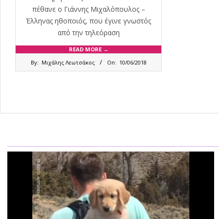
πέθανε ο Γιάννης Μιχαλόπουλος –
Έλληνας ηθοποιός, που έγινε γνωστός
από την τηλεόραση
READ MORE →
2018-
By:
Μιχάλης Λεωτσάκος
On:
10/06/2018
06-
10