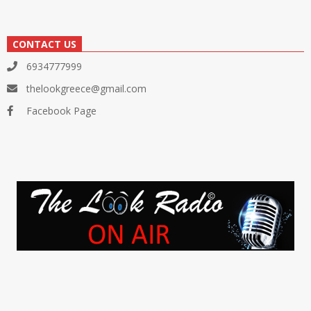
CONTACT US
6934777999
thelookgreece@gmail.com
Facebook Page