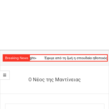
Secondary
κό «Ray of Light»
Navigation
Breaking News
Έφυγε από τη ζωή η σπουδαία ηθοποιός Μάρω
Menu
Ο Νέος της Μαντίνειας