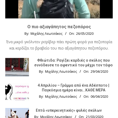
Ο πιο αξιαγάπητος πεζοπόρος
By:
Μιχάλης Λεωτσάκος
On:
26/05/2020
Ένα μικρό γκόλντεν ριτρίβερ πάει πρώτη φορά για πεζοπορία
και κερδίζει το βραβείο του πιο αξιαγάπητου πεζοπόρου.
Φθιώτιδα: Ραγίζει καρδιές ο σκύλος που
συνόδευσε το αφεντικό του μέχρι τον τάφο
By:
Μιχάλης Λεωτσάκος
On:
29/04/2020
4 Απριλίου – Γράμμα από ένα Αδέσποτο |
Παγκόσμια ημέρα είναι…ΚΑΘΕ ΜΕΡΑ
By:
Μιχάλης Λεωτσάκος
On:
06/04/2020
Επτά «υπερκινητικές» φυλές σκύλων
By:
Μιχάλης Λεωτσάκος
On:
21/03/2020