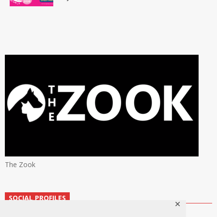
The Zook
SOCIAL PROFILES
✕