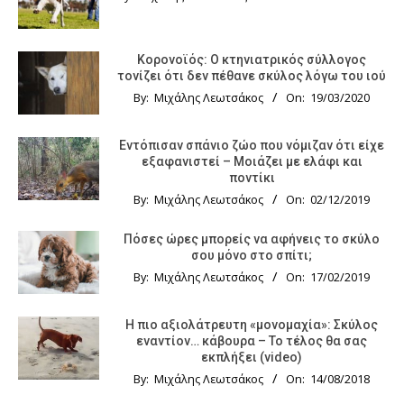
Κορονοϊός: Ο κτηνιατρικός σύλλογος
τονίζει ότι δεν πέθανε σκύλος λόγω του ιού
By:
Μιχάλης Λεωτσάκος
On:
19/03/2020
Εντόπισαν σπάνιο ζώο που νόμιζαν ότι είχε
εξαφανιστεί – Μοιάζει με ελάφι και
ποντίκι
By:
Μιχάλης Λεωτσάκος
On:
02/12/2019
Πόσες ώρες μπορείς να αφήνεις το σκύλο
σου μόνο στο σπίτι;
By:
Μιχάλης Λεωτσάκος
On:
17/02/2019
Η πιο αξιολάτρευτη «μονομαχία»: Σκύλος
εναντίον… κάβουρα – Το τέλος θα σας
εκπλήξει (video)
By:
Μιχάλης Λεωτσάκος
On:
14/08/2018