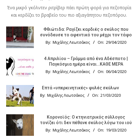
Ένα μικρό γκόλντεν ριτρίβερ πάει πρώτη φορά για πεζοπορία
και κερδίζει το βραβείο του πιο αξιαγάπητου πεζοπόρου.
Φθιώτιδα: Ραγίζει καρδιές ο σκύλος που
συνόδευσε το αφεντικό του μέχρι τον τάφο
By:
Μιχάλης Λεωτσάκος
On:
29/04/2020
4 Απριλίου – Γράμμα από ένα Αδέσποτο |
Παγκόσμια ημέρα είναι…ΚΑΘΕ ΜΕΡΑ
By:
Μιχάλης Λεωτσάκος
On:
06/04/2020
Επτά «υπερκινητικές» φυλές σκύλων
By:
Μιχάλης Λεωτσάκος
On:
21/03/2020
Κορονοϊός: Ο κτηνιατρικός σύλλογος
τονίζει ότι δεν πέθανε σκύλος λόγω του ιού
By:
Μιχάλης Λεωτσάκος
On:
19/03/2020