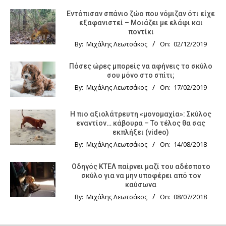
Εντόπισαν σπάνιο ζώο που νόμιζαν ότι είχε
εξαφανιστεί – Μοιάζει με ελάφι και
ποντίκι
By:
Μιχάλης Λεωτσάκος
On:
02/12/2019
Πόσες ώρες μπορείς να αφήνεις το σκύλο
σου μόνο στο σπίτι;
By:
Μιχάλης Λεωτσάκος
On:
17/02/2019
Η πιο αξιολάτρευτη «μονομαχία»: Σκύλος
εναντίον… κάβουρα – Το τέλος θα σας
εκπλήξει (video)
By:
Μιχάλης Λεωτσάκος
On:
14/08/2018
Οδηγός KTΕΛ παίρνει μαζί του αδέσποτο
σκύλο για να μην υποφέρει από τον
καύσωνα
By:
Μιχάλης Λεωτσάκος
On:
08/07/2018