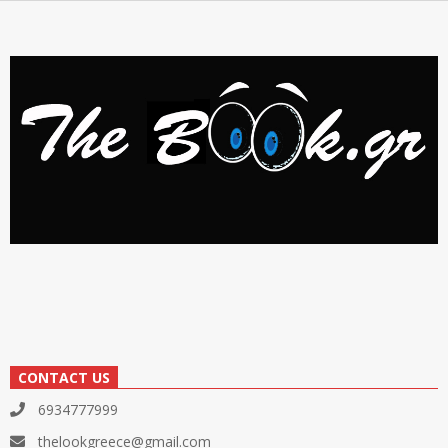
CONTACT US
6934777999
thelookgreece@gmail.com