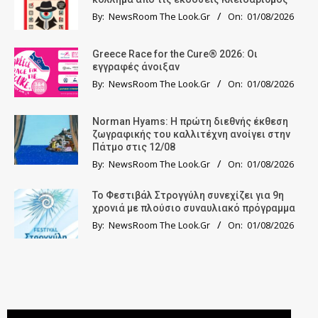
By:
NewsRoom The Look.Gr
On:
01/08/2026
Greece Race for the Cure® 2026: Οι
εγγραφές άνοιξαν
By:
NewsRoom The Look.Gr
On:
01/08/2026
Norman Hyams: Η πρώτη διεθνής έκθεση
ζωγραφικής του καλλιτέχνη ανοίγει στην
Πάτμο στις 12/08
By:
NewsRoom The Look.Gr
On:
01/08/2026
Το Φεστιβάλ Στρογγύλη συνεχίζει για 9η
χρονιά με πλούσιο συναυλιακό πρόγραμμα
By:
NewsRoom The Look.Gr
On:
01/08/2026