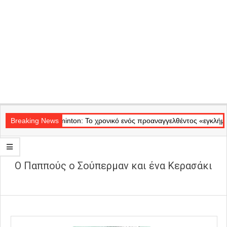
Secondary
Θέατρο Badminton: Το χρονικό ενός προαναγγελθέντος «εγκλήματος» στ
Navigation
Breaking News
Menu
Ο Παππούς ο Σούπερμαν και ένα Κερασάκι