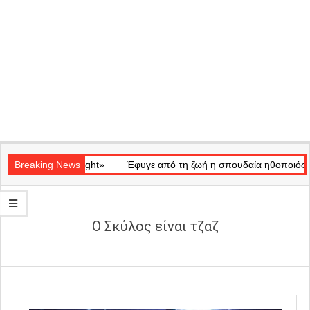
Secondary
κό «Ray of Light»
Navigation
Breaking News
Έφυγε από τη ζωή η σπουδαία ηθοποιός Μάρω 
Menu
Ο Σκύλος είναι τζαζ