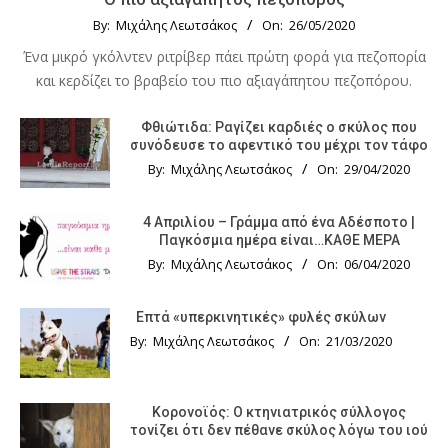
By:
Μιχάλης Λεωτσάκος
On:
26/05/2020
Ένα μικρό γκόλντεν ριτρίβερ πάει πρώτη φορά για πεζοπορία
και κερδίζει το βραβείο του πιο αξιαγάπητου πεζοπόρου.
Φθιώτιδα: Ραγίζει καρδιές ο σκύλος που
συνόδευσε το αφεντικό του μέχρι τον τάφο
By:
Μιχάλης Λεωτσάκος
On:
29/04/2020
4 Απριλίου – Γράμμα από ένα Αδέσποτο |
Παγκόσμια ημέρα είναι…ΚΑΘΕ ΜΕΡΑ
By:
Μιχάλης Λεωτσάκος
On:
06/04/2020
Επτά «υπερκινητικές» φυλές σκύλων
By:
Μιχάλης Λεωτσάκος
On:
21/03/2020
Κορονοϊός: Ο κτηνιατρικός σύλλογος
τονίζει ότι δεν πέθανε σκύλος λόγω του ιού