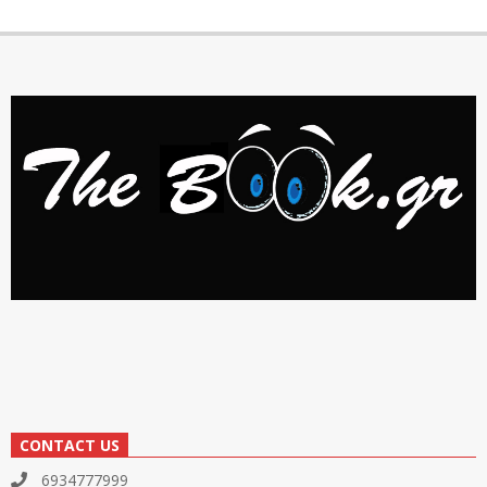
CONTACT US
6934777999