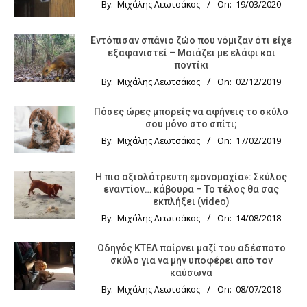
By:
Μιχάλης Λεωτσάκος
On:
19/03/2020
Εντόπισαν σπάνιο ζώο που νόμιζαν ότι είχε
εξαφανιστεί – Μοιάζει με ελάφι και
ποντίκι
By:
Μιχάλης Λεωτσάκος
On:
02/12/2019
Πόσες ώρες μπορείς να αφήνεις το σκύλο
σου μόνο στο σπίτι;
By:
Μιχάλης Λεωτσάκος
On:
17/02/2019
Η πιο αξιολάτρευτη «μονομαχία»: Σκύλος
εναντίον… κάβουρα – Το τέλος θα σας
εκπλήξει (video)
By:
Μιχάλης Λεωτσάκος
On:
14/08/2018
Οδηγός KTΕΛ παίρνει μαζί του αδέσποτο
σκύλο για να μην υποφέρει από τον
καύσωνα
By:
Μιχάλης Λεωτσάκος
On:
08/07/2018