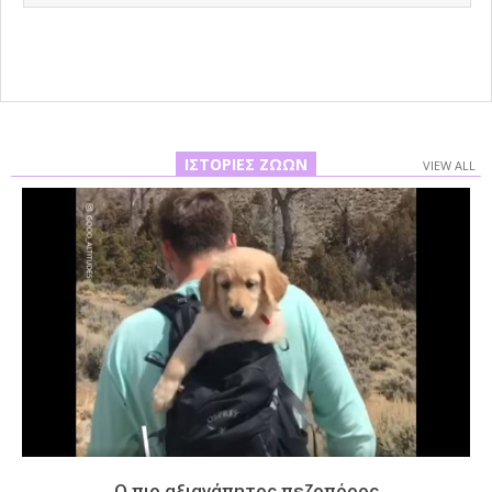
18
ΙΣΤΟΡΊΕΣ ΖΏΩΝ
VIEW ALL
Ο πιο αξιαγάπητος πεζοπόρος