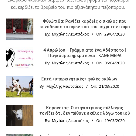
και κερδίζει το βραβείο του πιο αξιαγάπητου πεζοπόρου.
Φθιώτιδα: Ραγίζει καρδιές ο σκύλος που
συνόδευσε το αφεντικό του μέχρι τον τάφο
By:
Μιχάλης Λεωτσάκος
On:
29/04/2020
4 Απριλίου – Γράμμα από ένα Αδέσποτο |
Παγκόσμια ημέρα είναι…ΚΑΘΕ ΜΕΡΑ
By:
Μιχάλης Λεωτσάκος
On:
06/04/2020
Επτά «υπερκινητικές» φυλές σκύλων
By:
Μιχάλης Λεωτσάκος
On:
21/03/2020
Κορονοϊός: Ο κτηνιατρικός σύλλογος
τονίζει ότι δεν πέθανε σκύλος λόγω του ιού
By:
Μιχάλης Λεωτσάκος
On:
19/03/2020