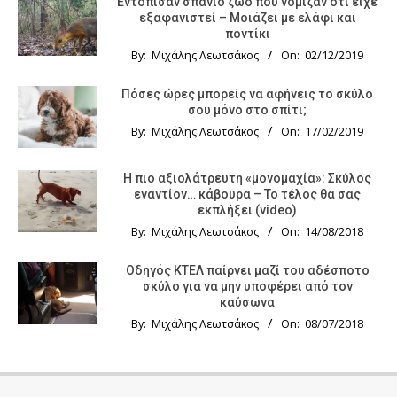
Εντόπισαν σπάνιο ζώο που νόμιζαν ότι είχε
εξαφανιστεί – Μοιάζει με ελάφι και
ποντίκι
By:
Μιχάλης Λεωτσάκος
On:
02/12/2019
Πόσες ώρες μπορείς να αφήνεις το σκύλο
σου μόνο στο σπίτι;
By:
Μιχάλης Λεωτσάκος
On:
17/02/2019
Η πιο αξιολάτρευτη «μονομαχία»: Σκύλος
εναντίον… κάβουρα – Το τέλος θα σας
εκπλήξει (video)
By:
Μιχάλης Λεωτσάκος
On:
14/08/2018
Οδηγός KTΕΛ παίρνει μαζί του αδέσποτο
σκύλο για να μην υποφέρει από τον
καύσωνα
By:
Μιχάλης Λεωτσάκος
On:
08/07/2018