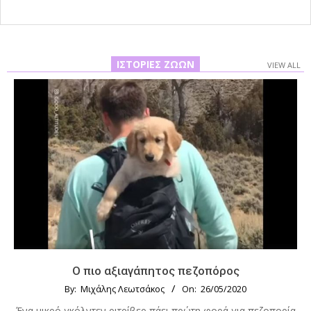
ΙΣΤΟΡΊΕΣ ΖΏΩΝ
VIEW ALL
Ο πιο αξιαγάπητος πεζοπόρος
By:
Μιχάλης Λεωτσάκος
On:
26/05/2020
Ένα μικρό γκόλντεν ριτρίβερ πάει πρώτη φορά για πεζοπορία