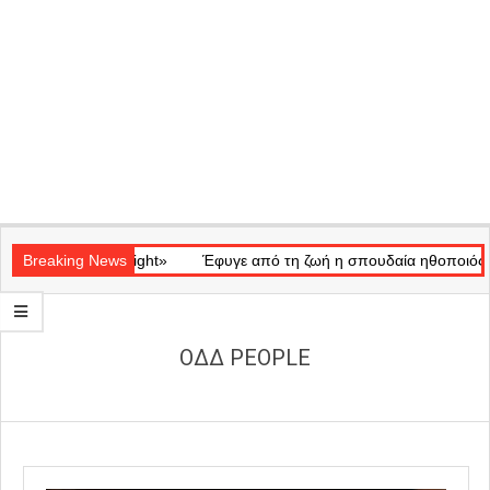
Secondary
κό «Ray of Light»
Navigation
Breaking News
Έφυγε από τη ζωή η σπουδαία ηθοποιός Μάρω
Menu
ΟΔΔ PEOPLE