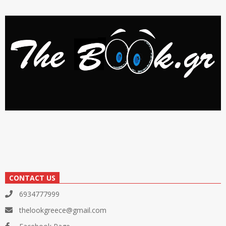
CONTACT US
6934777999
thelookgreece@gmail.com