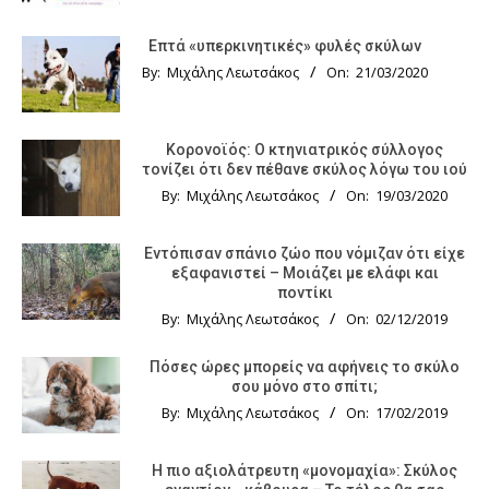
Επτά «υπερκινητικές» φυλές σκύλων
By:
Μιχάλης Λεωτσάκος
On:
21/03/2020
Κορονοϊός: Ο κτηνιατρικός σύλλογος
τονίζει ότι δεν πέθανε σκύλος λόγω του ιού
By:
Μιχάλης Λεωτσάκος
On:
19/03/2020
Εντόπισαν σπάνιο ζώο που νόμιζαν ότι είχε
εξαφανιστεί – Μοιάζει με ελάφι και
ποντίκι
By:
Μιχάλης Λεωτσάκος
On:
02/12/2019
Πόσες ώρες μπορείς να αφήνεις το σκύλο
σου μόνο στο σπίτι;
By:
Μιχάλης Λεωτσάκος
On:
17/02/2019
Η πιο αξιολάτρευτη «μονομαχία»: Σκύλος