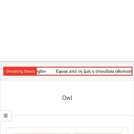
Secondary
 «Ray of Light»
Navigation
Breaking News
Έφυγε από τη ζωή η σπουδαία ηθοποιός Μάρω Κ
Menu
Owl