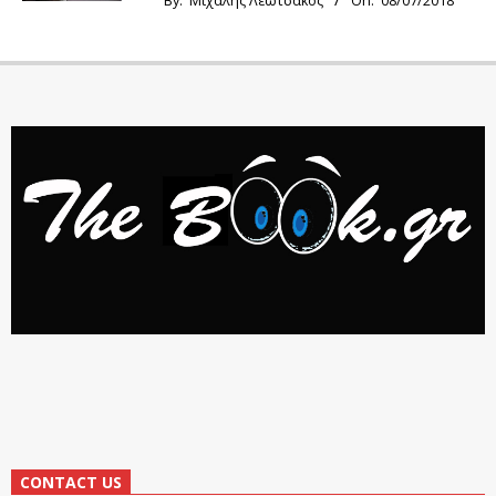
By:
Μιχάλης Λεωτσάκος
On:
08/07/2018
CONTACT US