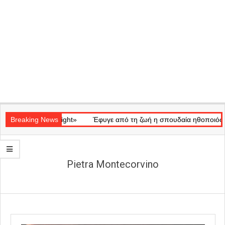
Secondary
κό «Ray of Light»
Navigation
Breaking News
Έφυγε από τη ζωή η σπουδαία ηθοποιός Μάρω
Menu
Pietra Montecorvino