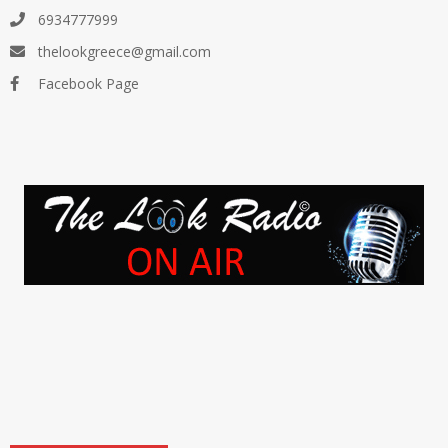
6934777999
thelookgreece@gmail.com
Facebook Page