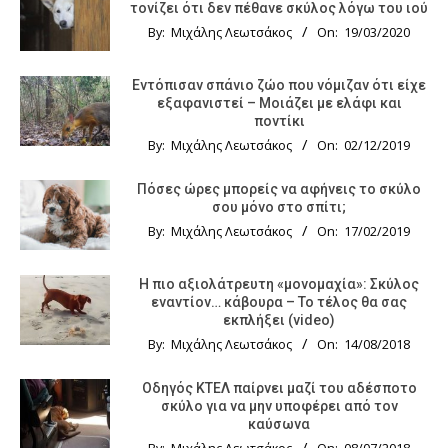
τονίζει ότι δεν πέθανε σκύλος λόγω του ιού
By:
Μιχάλης Λεωτσάκος
On:
19/03/2020
Εντόπισαν σπάνιο ζώο που νόμιζαν ότι είχε
εξαφανιστεί – Μοιάζει με ελάφι και
ποντίκι
By:
Μιχάλης Λεωτσάκος
On:
02/12/2019
Πόσες ώρες μπορείς να αφήνεις το σκύλο
σου μόνο στο σπίτι;
By:
Μιχάλης Λεωτσάκος
On:
17/02/2019
Η πιο αξιολάτρευτη «μονομαχία»: Σκύλος
εναντίον… κάβουρα – Το τέλος θα σας
εκπλήξει (video)
By:
Μιχάλης Λεωτσάκος
On:
14/08/2018
Οδηγός KTΕΛ παίρνει μαζί του αδέσποτο
σκύλο για να μην υποφέρει από τον
καύσωνα