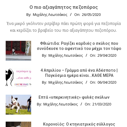
Ο πιο αξιαγάπητος πεζοπόρος
By:
Μιχάλης Λεωτσάκος
On:
26/05/2020
Ένα μικρό γκόλντεν ριτρίβερ πάει πρώτη φορά για πεζοπορία
και κερδίζει το βραβείο του πιο αξιαγάπητου πεζοπόρου.
Φθιώτιδα: Ραγίζει καρδιές ο σκύλος που
συνόδευσε το αφεντικό του μέχρι τον τάφο
By:
Μιχάλης Λεωτσάκος
On:
29/04/2020
4 Απριλίου – Γράμμα από ένα Αδέσποτο |
Παγκόσμια ημέρα είναι…ΚΑΘΕ ΜΕΡΑ
By:
Μιχάλης Λεωτσάκος
On:
06/04/2020
Επτά «υπερκινητικές» φυλές σκύλων
By:
Μιχάλης Λεωτσάκος
On:
21/03/2020
Κορονοϊός: Ο κτηνιατρικός σύλλογος