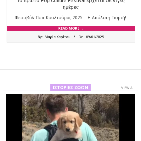
Το πρώτο Pop Culture Festival έρχεται σε λίγες
ημέρες
Φεστιβάλ Ποπ Κουλτούρας 2025 – Η Απόλυτη Γιορτή!
READ MORE →
2025-
By:
Μαρία Χαρίτου
On:
09/01/2025
01-
09
ΙΣΤΟΡΊΕΣ ΖΏΩΝ
VIEW ALL