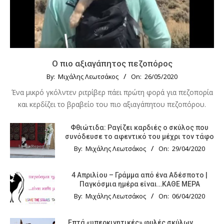
Ο πιο αξιαγάπητος πεζοπόρος
By:
Μιχάλης Λεωτσάκος
On:
26/05/2020
Ένα μικρό γκόλντεν ριτρίβερ πάει πρώτη φορά για πεζοπορία
και κερδίζει το βραβείο του πιο αξιαγάπητου πεζοπόρου.
Φθιώτιδα: Ραγίζει καρδιές ο σκύλος που
συνόδευσε το αφεντικό του μέχρι τον τάφο
By:
Μιχάλης Λεωτσάκος
On:
29/04/2020
4 Απριλίου – Γράμμα από ένα Αδέσποτο |
Παγκόσμια ημέρα είναι…ΚΑΘΕ ΜΕΡΑ
By:
Μιχάλης Λεωτσάκος
On:
06/04/2020
Επτά «υπερκινητικές» φυλές σκύλων