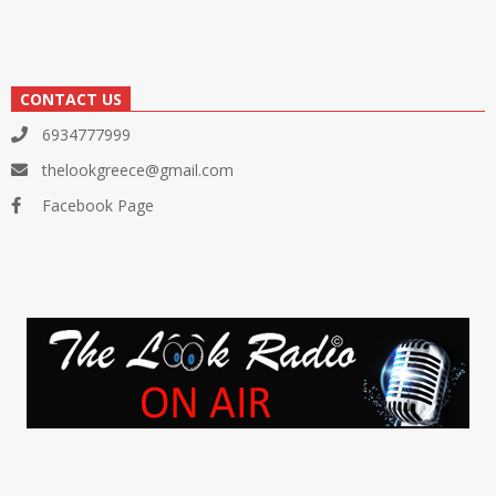
CONTACT US
6934777999
thelookgreece@gmail.com
Facebook Page