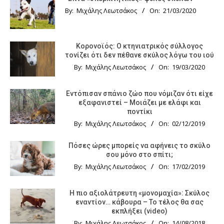
By:
Μιχάλης Λεωτσάκος
On:
21/03/2020
Κορονοϊός: Ο κτηνιατρικός σύλλογος
τονίζει ότι δεν πέθανε σκύλος λόγω του ιού
By:
Μιχάλης Λεωτσάκος
On:
19/03/2020
Εντόπισαν σπάνιο ζώο που νόμιζαν ότι είχε
εξαφανιστεί – Μοιάζει με ελάφι και
ποντίκι
By:
Μιχάλης Λεωτσάκος
On:
02/12/2019
Πόσες ώρες μπορείς να αφήνεις το σκύλο
σου μόνο στο σπίτι;
By:
Μιχάλης Λεωτσάκος
On:
17/02/2019
Η πιο αξιολάτρευτη «μονομαχία»: Σκύλος
εναντίον… κάβουρα – Το τέλος θα σας
εκπλήξει (video)
By:
Μιχάλης Λεωτσάκος
On:
14/08/2018