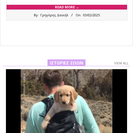
READ MORE →
2025-
By:
Γρηγόρης Δανιήλ
On:
03/02/2025
02-
03
ΙΣΤΟΡΊΕΣ ΖΏΩΝ
VIEW ALL