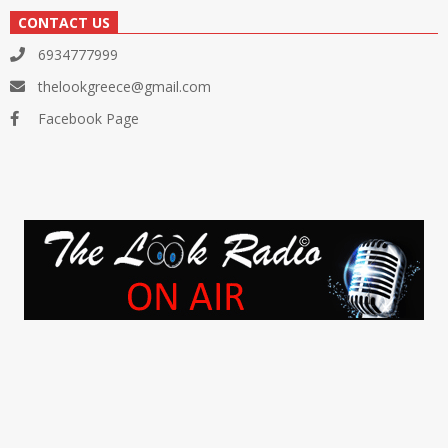
CONTACT US
6934777999
thelookgreece@gmail.com
Facebook Page