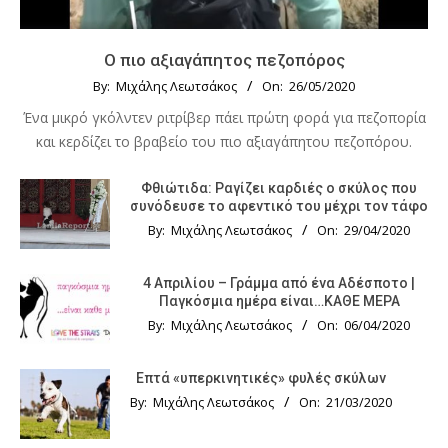
Ο πιο αξιαγάπητος πεζοπόρος
By:
Μιχάλης Λεωτσάκος
On:
26/05/2020
Ένα μικρό γκόλντεν ριτρίβερ πάει πρώτη φορά για πεζοπορία
και κερδίζει το βραβείο του πιο αξιαγάπητου πεζοπόρου.
Φθιώτιδα: Ραγίζει καρδιές ο σκύλος που
συνόδευσε το αφεντικό του μέχρι τον τάφο
By:
Μιχάλης Λεωτσάκος
On:
29/04/2020
4 Απριλίου – Γράμμα από ένα Αδέσποτο |
Παγκόσμια ημέρα είναι…ΚΑΘΕ ΜΕΡΑ
By:
Μιχάλης Λεωτσάκος
On:
06/04/2020
Επτά «υπερκινητικές» φυλές σκύλων
By:
Μιχάλης Λεωτσάκος
On:
21/03/2020