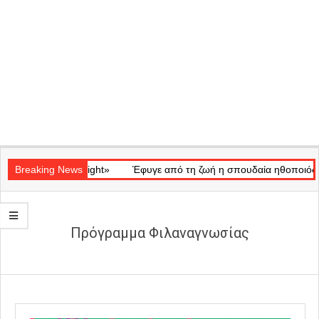
Secondary
ικό «Ray of Light»
Navigation
Breaking News
Έφυγε από τη ζωή η σπουδαία ηθοποιός Μάρω
Menu
Πρόγραμμα Φιλαναγνωσίας