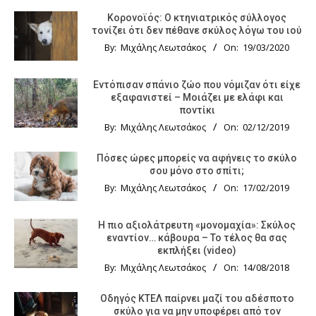
Κορονοϊός: Ο κτηνιατρικός σύλλογος
τονίζει ότι δεν πέθανε σκύλος λόγω του ιού
By:
Μιχάλης Λεωτσάκος
On:
19/03/2020
Εντόπισαν σπάνιο ζώο που νόμιζαν ότι είχε
εξαφανιστεί – Μοιάζει με ελάφι και
ποντίκι
By:
Μιχάλης Λεωτσάκος
On:
02/12/2019
Πόσες ώρες μπορείς να αφήνεις το σκύλο
σου μόνο στο σπίτι;
By:
Μιχάλης Λεωτσάκος
On:
17/02/2019
Η πιο αξιολάτρευτη «μονομαχία»: Σκύλος
εναντίον… κάβουρα – Το τέλος θα σας
εκπλήξει (video)
By:
Μιχάλης Λεωτσάκος
On:
14/08/2018
Οδηγός KTΕΛ παίρνει μαζί του αδέσποτο
σκύλο για να μην υποφέρει από τον