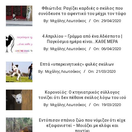
Φθιώτιδα: Ραγίζει καρδιές ο σκύλος που
συνόδευσε το αφεντικό του μέχρι τον τάφο
By:
Μιχάλης Λεωτσάκος
On:
29/04/2020
4 Απριλίου – Γράμμα από ένα Αδέσποτο |
Παγκόσμια ημέρα είναι…ΚΑΘΕ ΜΕΡΑ
By:
Μιχάλης Λεωτσάκος
On:
06/04/2020
Επτά «υπερκινητικές» φυλές σκύλων
By:
Μιχάλης Λεωτσάκος
On:
21/03/2020
Κορονοϊός: Ο κτηνιατρικός σύλλογος
τονίζει ότι δεν πέθανε σκύλος λόγω του ιού
By:
Μιχάλης Λεωτσάκος
On:
19/03/2020
Εντόπισαν σπάνιο ζώο που νόμιζαν ότι είχε
εξαφανιστεί – Μοιάζει με ελάφι και
ποντίκι