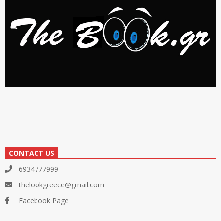
CONTACT US
6934777999
thelookgreece@gmail.com
Facebook Page