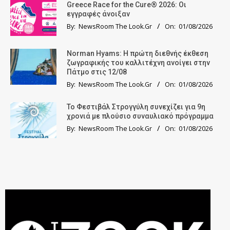
Greece Race for the Cure® 2026: Οι
εγγραφές άνοιξαν
By:
NewsRoom The Look.Gr
On:
01/08/2026
Norman Hyams: Η πρώτη διεθνής έκθεση
ζωγραφικής του καλλιτέχνη ανοίγει στην
Πάτμο στις 12/08
By:
NewsRoom The Look.Gr
On:
01/08/2026
Το Φεστιβάλ Στρογγύλη συνεχίζει για 9η
χρονιά με πλούσιο συναυλιακό πρόγραμμα
By:
NewsRoom The Look.Gr
On:
01/08/2026