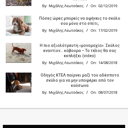
By:
Μιχάλης Λεωτσάκος
On:
02/12/2019
Πόσες ώρες μπορείς να αφήνεις το σκύλο
σου μόνο στο σπίτι;
By:
Μιχάλης Λεωτσάκος
On:
17/02/2019
Η πιο αξιολάτρευτη «μονομαχία»: Σκύλος
εναντίον… κάβουρα – Το τέλος θα σας
εκπλήξει (video)
By:
Μιχάλης Λεωτσάκος
On:
14/08/2018
Οδηγός KTΕΛ παίρνει μαζί του αδέσποτο
σκύλο για να μην υποφέρει από τον
καύσωνα
By:
Μιχάλης Λεωτσάκος
On:
08/07/2018