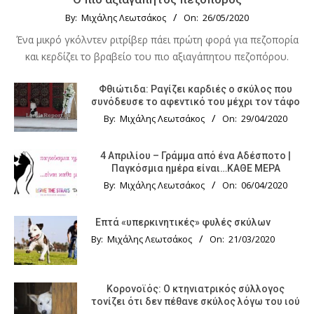
By:
Μιχάλης Λεωτσάκος
On:
26/05/2020
Ένα μικρό γκόλντεν ριτρίβερ πάει πρώτη φορά για πεζοπορία
και κερδίζει το βραβείο του πιο αξιαγάπητου πεζοπόρου.
Φθιώτιδα: Ραγίζει καρδιές ο σκύλος που
συνόδευσε το αφεντικό του μέχρι τον τάφο
By:
Μιχάλης Λεωτσάκος
On:
29/04/2020
4 Απριλίου – Γράμμα από ένα Αδέσποτο |
Παγκόσμια ημέρα είναι…ΚΑΘΕ ΜΕΡΑ
By:
Μιχάλης Λεωτσάκος
On:
06/04/2020
Επτά «υπερκινητικές» φυλές σκύλων
By:
Μιχάλης Λεωτσάκος
On:
21/03/2020
Κορονοϊός: Ο κτηνιατρικός σύλλογος
τονίζει ότι δεν πέθανε σκύλος λόγω του ιού