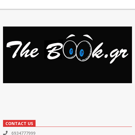
CONTACT US
6934777999