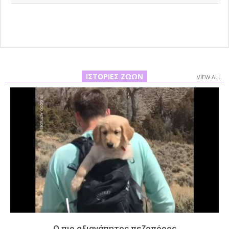
11
ΙΣΤΟΡΊΕΣ ΖΏΩΝ
VIEW ALL
Ο πιο αξιαγάπητος πεζοπόρος