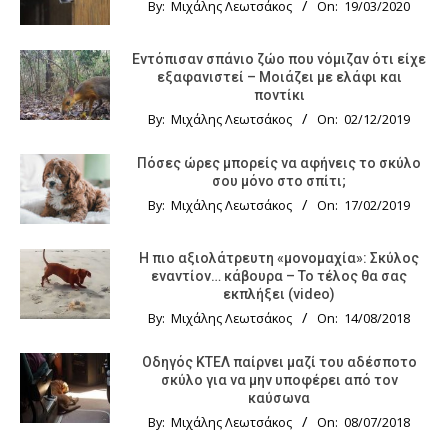
By:
Μιχάλης Λεωτσάκος
On:
19/03/2020
Εντόπισαν σπάνιο ζώο που νόμιζαν ότι είχε
εξαφανιστεί – Μοιάζει με ελάφι και
ποντίκι
By:
Μιχάλης Λεωτσάκος
On:
02/12/2019
Πόσες ώρες μπορείς να αφήνεις το σκύλο
σου μόνο στο σπίτι;
By:
Μιχάλης Λεωτσάκος
On:
17/02/2019
Η πιο αξιολάτρευτη «μονομαχία»: Σκύλος
εναντίον… κάβουρα – Το τέλος θα σας
εκπλήξει (video)
By:
Μιχάλης Λεωτσάκος
On:
14/08/2018
Οδηγός KTΕΛ παίρνει μαζί του αδέσποτο
σκύλο για να μην υποφέρει από τον
καύσωνα
By:
Μιχάλης Λεωτσάκος
On:
08/07/2018