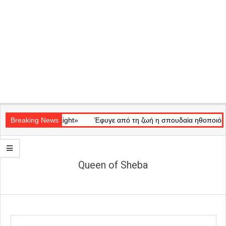
Secondary
ικό «Ray of Light»
Navigation
Breaking News
Έφυγε από τη ζωή η σπουδαία ηθοποιός Μάρ
Menu
Queen of Sheba