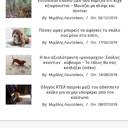
Εντόπισαν σπάνιο ζώο που νόμιζαν ότι είχε
εξαφανιστεί – Μοιάζει με ελάφι και
ποντίκι
By:
Μιχάλης Λεωτσάκος
On:
02/12/2019
Πόσες ώρες μπορείς να αφήνεις το σκύλο
σου μόνο στο σπίτι;
By:
Μιχάλης Λεωτσάκος
On:
17/02/2019
Η πιο αξιολάτρευτη «μονομαχία»: Σκύλος
εναντίον… κάβουρα – Το τέλος θα σας
εκπλήξει (video)
By:
Μιχάλης Λεωτσάκος
On:
14/08/2018
Οδηγός KTΕΛ παίρνει μαζί του αδέσποτο
σκύλο για να μην υποφέρει από τον
καύσωνα
By:
Μιχάλης Λεωτσάκος
On:
08/07/2018