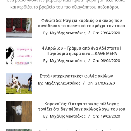
και κερδίζει το βραβείο του πιο αξιαγάπητου πεζοπόρου.
Φθιώτιδα: Ραγίζει καρδιές ο σκύλος που
συνόδευσε το αφεντικό του μέχρι τον τάφο
By:
Μιχάλης Λεωτσάκος
On:
29/04/2020
4 Απριλίου – Γράμμα από ένα Αδέσποτο |
Παγκόσμια ημέρα είναι…ΚΑΘΕ ΜΕΡΑ
By:
Μιχάλης Λεωτσάκος
On:
06/04/2020
Επτά «υπερκινητικές» φυλές σκύλων
By:
Μιχάλης Λεωτσάκος
On:
21/03/2020
Κορονοϊός: Ο κτηνιατρικός σύλλογος
τονίζει ότι δεν πέθανε σκύλος λόγω του ιού
By:
Μιχάλης Λεωτσάκος
On:
19/03/2020