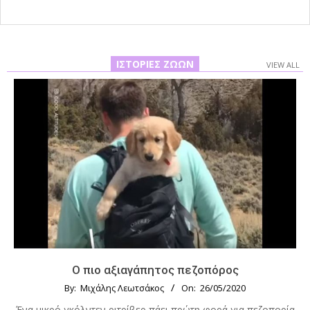
ΙΣΤΟΡΊΕΣ ΖΏΩΝ
VIEW ALL
Ο πιο αξιαγάπητος πεζοπόρος
By:
Μιχάλης Λεωτσάκος
On:
26/05/2020
Ένα μικρό γκόλντεν ριτρίβερ πάει πρώτη φορά για πεζοπορία