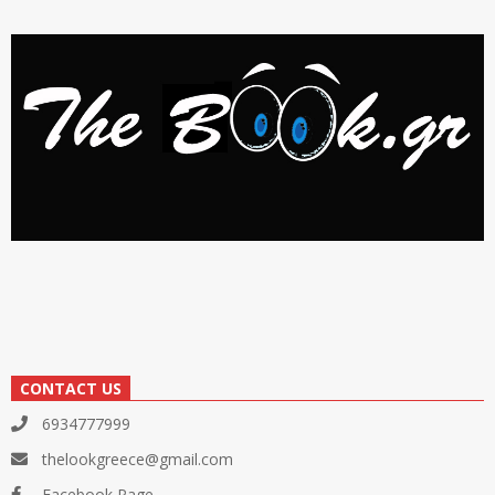
CONTACT US
6934777999
thelookgreece@gmail.com
Facebook Page