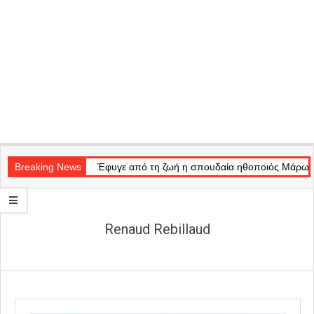
Secondary
Navigation
Breaking News
Έφυγε από τη ζωή η σπουδαία ηθοποιός Μάρω 
Menu
Renaud Rebillaud