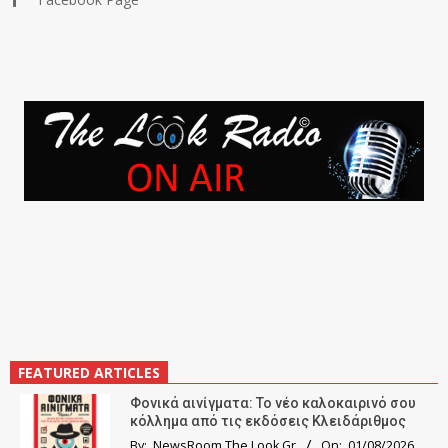
FEATURED ARTICLES
Φονικά αινίγματα: Το νέο καλοκαιρινό σου
κόλλημα από τις εκδόσεις Κλειδάριθμος
By:
NewsRoom The Look.Gr
On:
01/08/2026