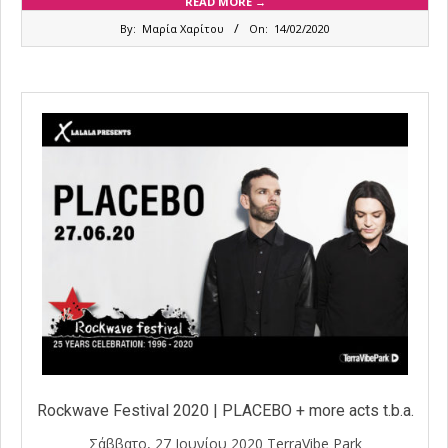
READ MORE →
2020-
By:
Μαρία Χαρίτου
On:
14/02/2020
02-
14
Rockwave Festival 2020 | PLACEBO + more acts t.b.a.
Σάββατο, 27 Ιουνίου 2020 TerraVibe Park