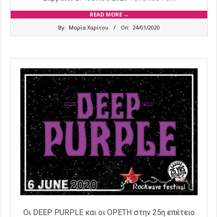
READ MORE →
2020-
By:
Μαρία Χαρίτου
On:
24/01/2020
01-
24
Οι DEEP PURPLE και οι OPETH στην 25η επέτειο