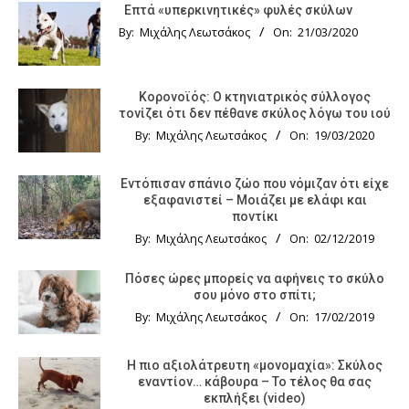
Επτά «υπερκινητικές» φυλές σκύλων
By:
Μιχάλης Λεωτσάκος
On:
21/03/2020
Κορονοϊός: Ο κτηνιατρικός σύλλογος
τονίζει ότι δεν πέθανε σκύλος λόγω του ιού
By:
Μιχάλης Λεωτσάκος
On:
19/03/2020
Εντόπισαν σπάνιο ζώο που νόμιζαν ότι είχε
εξαφανιστεί – Μοιάζει με ελάφι και
ποντίκι
By:
Μιχάλης Λεωτσάκος
On:
02/12/2019
Πόσες ώρες μπορείς να αφήνεις το σκύλο
σου μόνο στο σπίτι;
By:
Μιχάλης Λεωτσάκος
On:
17/02/2019
Η πιο αξιολάτρευτη «μονομαχία»: Σκύλος
εναντίον… κάβουρα – Το τέλος θα σας
εκπλήξει (video)