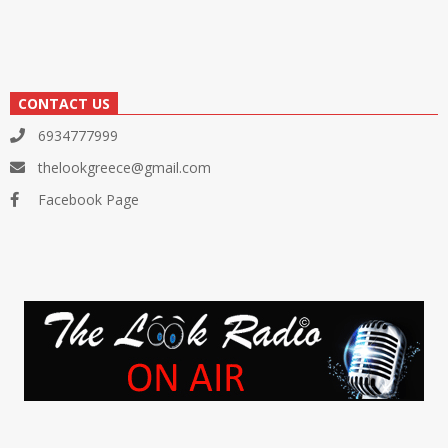
CONTACT US
6934777999
thelookgreece@gmail.com
Facebook Page