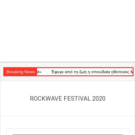
Secondary
Ray of Light»
Navigation
Breaking News
Έφυγε από τη ζωή η σπουδαία ηθοποιός Μάρω Κον
Menu
ROCKWAVE FESTIVAL 2020