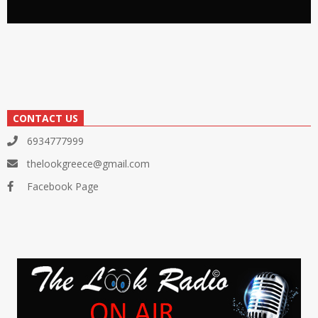
CONTACT US
6934777999
thelookgreece@gmail.com
Facebook Page