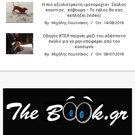
Η πιο αξιολάτρευτη «μονομαχία»: Σκύλος
εναντίον… κάβουρα – Το τέλος θα σας
εκπλήξει (video)
By:
Μιχάλης Λεωτσάκος
On:
14/08/2018
Οδηγός KTΕΛ παίρνει μαζί του αδέσποτο
σκύλο για να μην υποφέρει από τον
καύσωνα
By:
Μιχάλης Λεωτσάκος
On:
08/07/2018